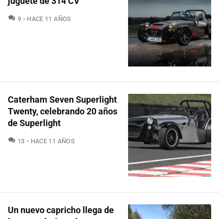
juguete de 314 CV
COMENTARIOS
9
HACE 11 AÑOS
Caterham Seven Superlight
Twenty, celebrando 20 años
de Superlight
COMENTARIOS
13
HACE 11 AÑOS
Un nuevo capricho llega de