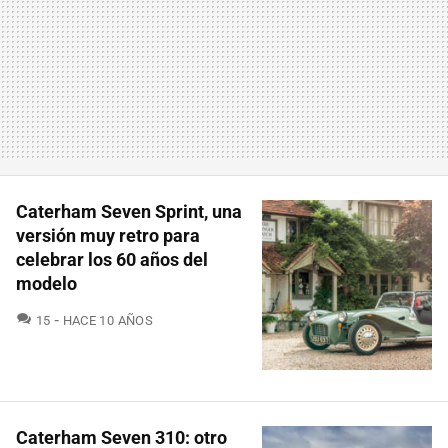
Caterham Seven Sprint, una
versión muy retro para
celebrar los 60 años del
modelo
COMENTARIOS
15
HACE 10 AÑOS
Caterham Seven 310: otro