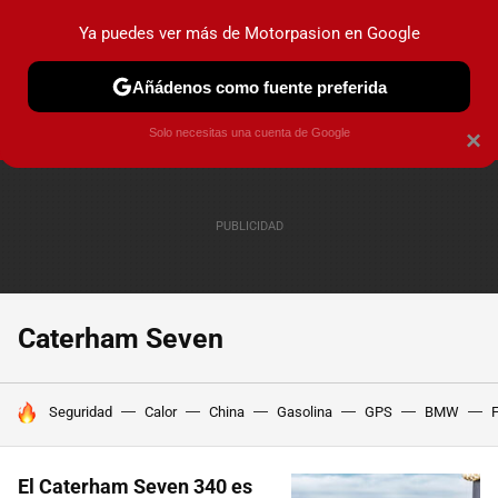
Ya puedes ver más de Motorpasion en Google
PRUEBAS
COCHES ELÉCTRICOS
OBSERVATORIO
F1
Añádenos como fuente preferida
Solo necesitas una cuenta de Google
×
Caterham Seven
HOY SE HABLA DE
Seguridad
Calor
China
Gasolina
GPS
BMW
F
El Caterham Seven 340 es