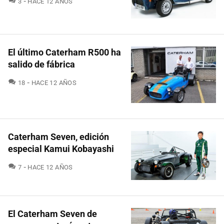
3
HACE 12 AÑOS
El último Caterham R500 ha
salido de fábrica
COMENTARIOS
18
HACE 12 AÑOS
Caterham Seven, edición
especial Kamui Kobayashi
COMENTARIOS
7
HACE 12 AÑOS
El Caterham Seven de