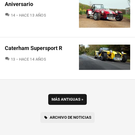
Aniversario
COMENTARIOS
14
HACE 13 AÑOS
Caterham Supersport R
COMENTARIOS
13
HACE 14 AÑOS
MÁS ANTIGUAS
»
ARCHIVO DE NOTICIAS