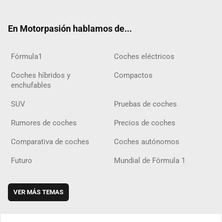
ter
ebo
ube
agra
gra
boar
ok
ok
m
m
d
En Motorpasión hablamos de...
Fórmula1
Coches eléctricos
Coches híbridos y
Compactos
enchufables
SUV
Pruebas de coches
Rumores de coches
Precios de coches
Comparativa de coches
Coches autónomos
Futuro
Mundial de Fórmula 1
VER MÁS TEMAS