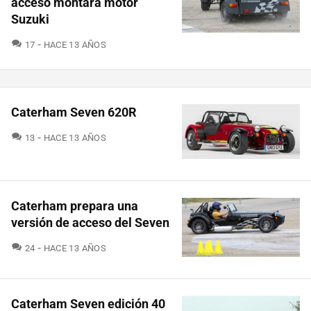
acceso montará motor
Suzuki
COMENTARIOS
17
HACE 13 AÑOS
Caterham Seven 620R
COMENTARIOS
13
HACE 13 AÑOS
Caterham prepara una
versión de acceso del Seven
COMENTARIOS
24
HACE 13 AÑOS
Caterham Seven edición 40