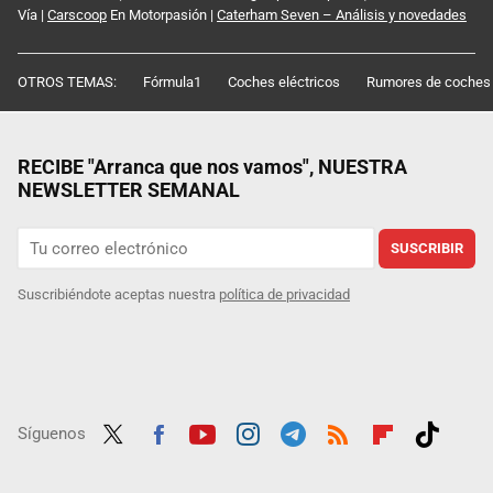
Vía |
Carscoop
En Motorpasión |
Caterham Seven – Análisis y novedades
OTROS TEMAS:
Fórmula1
Coches eléctricos
Rumores de coches
RECIBE "Arranca que nos vamos", NUESTRA
NEWSLETTER SEMANAL
SUSCRIBIR
Suscribiéndote aceptas nuestra
política de privacidad
Síguenos
Twit
Fac
Yout
Inst
Tele
RSS
Flip
Tikt