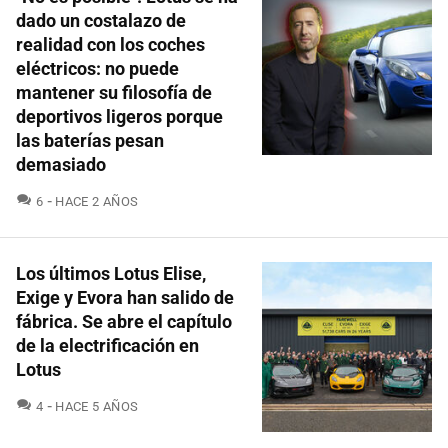
dado un costalazo de
realidad con los coches
eléctricos: no puede
mantener su filosofía de
deportivos ligeros porque
las baterías pesan
demasiado
COMENTARIOS
6
HACE 2 AÑOS
Los últimos Lotus Elise,
Exige y Evora han salido de
fábrica. Se abre el capítulo
de la electrificación en
Lotus
COMENTARIOS
4
HACE 5 AÑOS