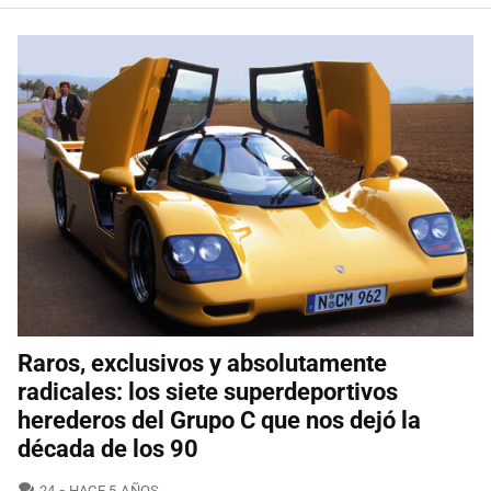
Raros, exclusivos y absolutamente
radicales: los siete superdeportivos
herederos del Grupo C que nos dejó la
década de los 90
COMENTARIOS
24
HACE 5 AÑOS