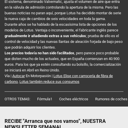
El sistema, denominado Valvematic, ajusta el volumen de aire que entra
en la válvula de admisión controlando la apertura de la misma. Pero las
buenas noticias no paran aquí, porque Lotus ha decidido montar de serie
la nueva caja de cambios de seis velocidades en toda la gama.
Durante años se ha hablado de la escasísima lista de opciones de los
modelos de Lotus. Ventaja o inconveniente, el fabricante inglés parece
gradualmente ir añadiendo extras a sus vehículos
; prueba de ello es el
control de velocidad y las nuevas llantas de aleación forjada de bajo peso
que podrán adquirir los clientes.
Los precios todavía no han sido facilitados
, pero parece poco probable
que disten mucho de los actuales, que en España comienzan en 40.900
euros. Para los que ya estén consultando su bolsillo, la comercialización
se iniciará en Abril en Reino Unido.
Vía |
Autocar
En Motorpasión |
Lotus Elise con carrocería de fibra de
carbono
,
Lotus también reduce sus consumos
OTROS TEMAS:
Fórmula1
Coches eléctricos
Rumores de coches
RECIBE "Arranca que nos vamos", NUESTRA
NEWSLETTER SEMANAL