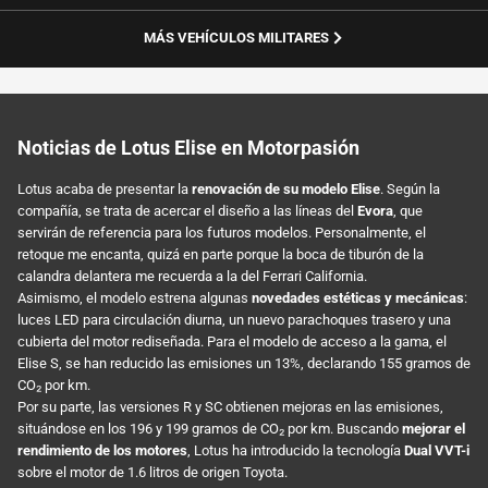
MÁS VEHÍCULOS MILITARES
Noticias de Lotus Elise en Motorpasión
Lotus acaba de presentar la
renovación de su modelo Elise
. Según la
compañía, se trata de acercar el diseño a las líneas del
Evora
, que
servirán de referencia para los futuros modelos. Personalmente, el
retoque me encanta, quizá en parte porque la boca de tiburón de la
calandra delantera me recuerda a la del Ferrari California.
Asimismo, el modelo estrena algunas
novedades estéticas y mecánicas
:
luces LED para circulación diurna, un nuevo parachoques trasero y una
cubierta del motor rediseñada. Para el modelo de acceso a la gama, el
Elise S, se han reducido las emisiones un 13%, declarando 155 gramos de
CO₂ por km.
Por su parte, las versiones R y SC obtienen mejoras en las emisiones,
situándose en los 196 y 199 gramos de CO₂ por km. Buscando
mejorar el
rendimiento de los motores
, Lotus ha introducido la tecnología
Dual VVT-i
sobre el motor de 1.6 litros de origen Toyota.