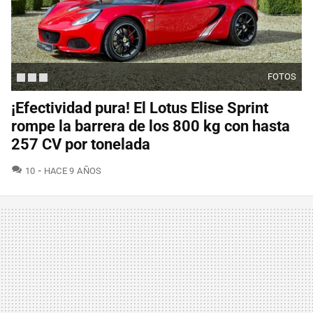
FOTOS
¡Efectividad pura! El Lotus Elise Sprint
rompe la barrera de los 800 kg con hasta
257 CV por tonelada
COMENTARIOS
10
HACE 9 AÑOS