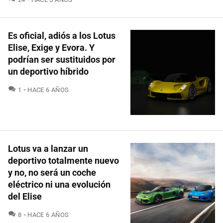
Es oficial, adiós a los Lotus
Elise, Exige y Evora. Y
podrían ser sustituidos por
un deportivo híbrido
COMENTARIOS
1
HACE 6 AÑOS
Lotus va a lanzar un
deportivo totalmente nuevo
y no, no será un coche
eléctrico ni una evolución
del Elise
COMENTARIOS
8
HACE 6 AÑOS