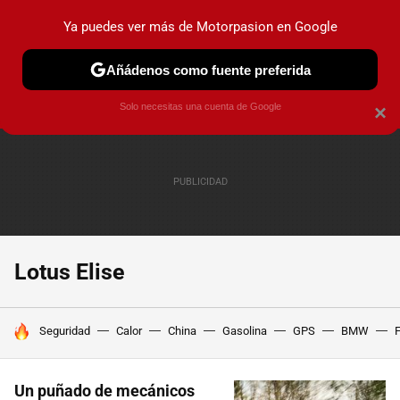
Ya puedes ver más de Motorpasion en Google
PRUEBAS
COCHES ELÉCTRICOS
OBSERVATORIO
F1
Añádenos como fuente preferida
Solo necesitas una cuenta de Google
×
Lotus Elise
HOY SE HABLA DE
Seguridad
Calor
China
Gasolina
GPS
BMW
F
Un puñado de mecánicos