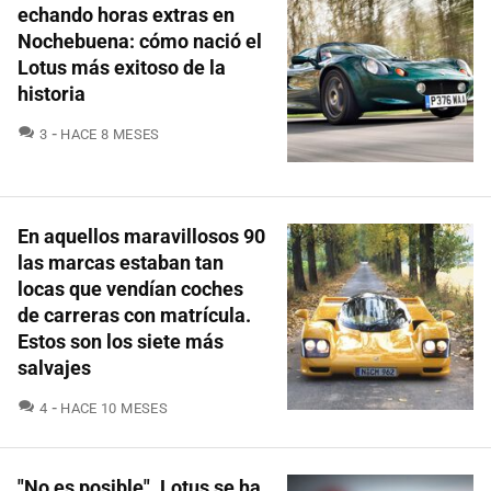
echando horas extras en
Nochebuena: cómo nació el
Lotus más exitoso de la
historia
COMENTARIOS
3
HACE 8 MESES
En aquellos maravillosos 90
las marcas estaban tan
locas que vendían coches
de carreras con matrícula.
Estos son los siete más
salvajes
COMENTARIOS
4
HACE 10 MESES
"No es posible". Lotus se ha