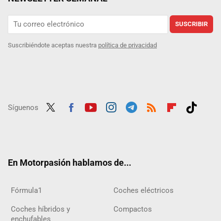
SUSCRIBIR
Suscribiéndote aceptas nuestra
política de privacidad
Síguenos
Twit
Fac
Yout
Inst
Tele
RSS
Flip
Tikt
ter
ebo
ube
agra
gra
boar
ok
ok
m
m
d
En Motorpasión hablamos de...
Fórmula1
Coches eléctricos
Coches híbridos y
Compactos
enchufables