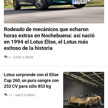
Rodeado de mecánicos que echaron
horas extras en Nochebuena: así nació
en 1994 el Lotus Elise, el Lotus más
exitoso de la historia
COMENTARIOS
5
HACE 6 AÑOS
Lotus sorprende con el Elise
Cup 260, un pura sangre con
253 CV para sólo 853 kg
COMENTARIOS
17
HACE 9 AÑOS