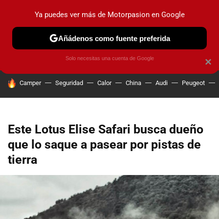
Ya puedes ver más de Motorpasion en Google
PRUEBAS
COCHES ELÉCTRICOS
OBSERVATORIO
F1
Añádenos como fuente preferida
Solo necesitas una cuenta de Google
×
HOY SE HABLA DE
Camper
Seguridad
Calor
China
Audi
Peugeot
Este Lotus Elise Safari busca dueño
que lo saque a pasear por pistas de
tierra