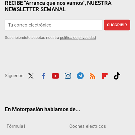
RECIBE "Arranca que nos vamos", NUESTRA
NEWSLETTER SEMANAL
SUSCRIBIR
Suscribiéndote aceptas nuestra
política de privacidad
Síguenos
Twit
Fac
Yout
Inst
Tele
RSS
Flip
Tikt
ter
ebo
ube
agra
gra
boar
ok
ok
m
m
d
En Motorpasión hablamos de...
Fórmula1
Coches eléctricos