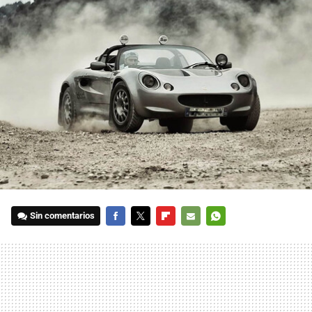
Sin comentarios
FACEBOOK
TWITTER
FLIPBOARD
E-
WHATSAPP
MAIL