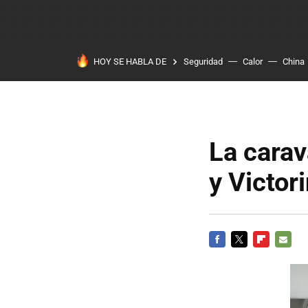
HOY SE HABLA DE
Seguridad
Calor
China
La carav
y Victor
FACEBOOK
TWITTER
FLIPBOARD
E-
MAIL