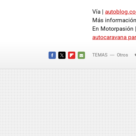
Vía |
autoblog.c
Más información
En Motorpasión 
autocaravana par
TEMAS
Otros
FACEBOOK
TWITTER
FLIPBOARD
E-
MAIL