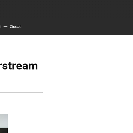
i
Ciudad
irstream