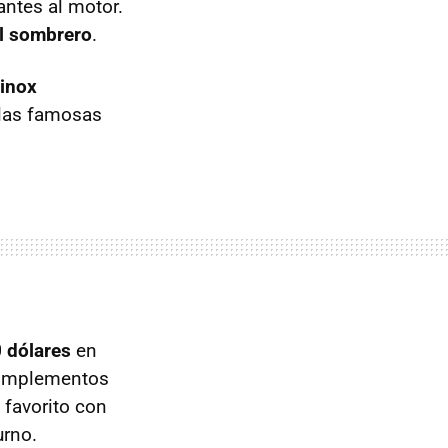
antes al motor.
el sombrero
.
rinox
 las famosas
 dólares
en
 complementos
favorito con
urno.