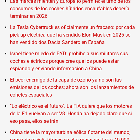
Las marcas mienten y Europa lo permite: el timo de los
consumos de los coches híbridos enchufables debería
terminar en 2026
La Tesla Cybertruck es oficialmente un fracaso: por cada
pick-up eléctrica que ha vendido Elon Musk en 2025 se
han vendido dos Dacia Sandero en España
Israel tiene miedo de BYD: prohibe a sus militares sus
coches eléctricos porque cree que los puede estar
espiando y enviando información a China
El peor enemigo de la capa de ozono ya no son las
emisiones de los coches; ahora son los lanzamientos de
cohetes espaciales
"Lo eléctrico es el futuro". La FIA quiere que los motores
de la F1 vuelvan a ser V8. Honda ha dejado claro que si
eso pasa, ellos se irán
China tiene la mayor turbina eólica flotante del mundo,
capaz de resistir tifones en alta mar y dar luz a 40.000