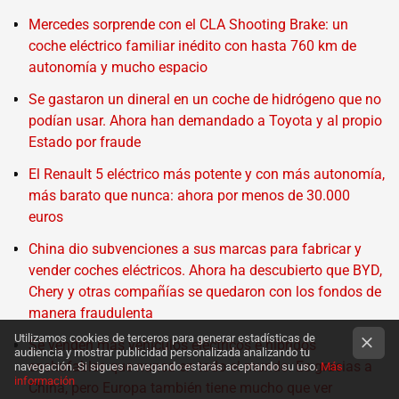
Mercedes sorprende con el CLA Shooting Brake: un
coche eléctrico familiar inédito con hasta 760 km de
autonomía y mucho espacio
Se gastaron un dineral en un coche de hidrógeno que no
podían usar. Ahora han demandado a Toyota y al propio
Estado por fraude
El Renault 5 eléctrico más potente y con más autonomía,
más barato que nunca: ahora por menos de 30.000
euros
China dio subvenciones a sus marcas para fabricar y
vender coches eléctricos. Ahora ha descubierto que BYD,
Chery y otras compañías se quedaron con los fondos de
manera fraudulenta
Utilizamos cookies de terceros para generar estadísticas de
Se venden más vehículos eléctricos e híbridos
audiencia y mostrar publicidad personalizada analizando tu
enchufables que nunca en todo el mundo. Es gracias a
navegación. Si sigues navegando estarás aceptando su uso.
Más
información
China, pero Europa también tiene mucho que ver