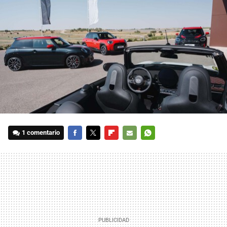
1 comentario
FACEBOOK
TWITTER
FLIPBOARD
E-
WHATSAPP
MAIL