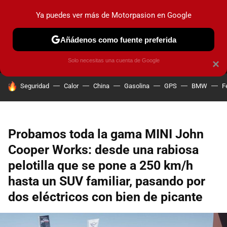
Ya puedes ver más de Motorpasion en Google
MENÚ
NUEVO
Añádenos como fuente preferida
PRUEBAS
COCHES ELÉCTRICOS
OBSERVATORIO
F1
Solo necesitas una cuenta de Google
×
HOY SE HABLA DE
Seguridad
Calor
China
Gasolina
GPS
BMW
F
Probamos toda la gama MINI John
Cooper Works: desde una rabiosa
pelotilla que se pone a 250 km/h
hasta un SUV familiar, pasando por
dos eléctricos con bien de picante