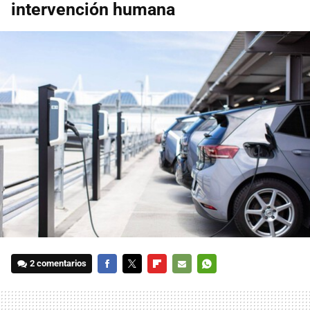
intervención humana
2 comentarios
FACEBOOK
TWITTER
FLIPBOARD
E-
WHATSAPP
MAIL