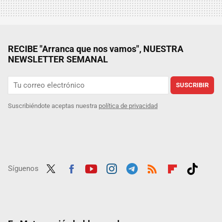
RECIBE "Arranca que nos vamos", NUESTRA
NEWSLETTER SEMANAL
SUSCRIBIR
Suscribiéndote aceptas nuestra
política de privacidad
Síguenos
Twit
Fac
Yout
Inst
Tele
RSS
Flip
Tikt
ter
ebo
ube
agra
gra
boar
ok
ok
m
m
d