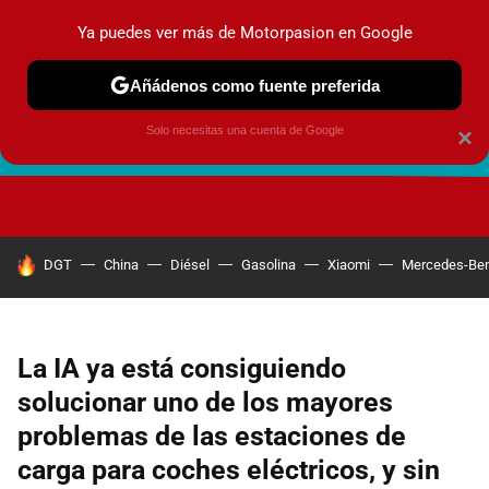
Ya puedes ver más de Motorpasion en Google
Añádenos como fuente preferida
Solo necesitas una cuenta de Google
×
FUTURO URBANO
EN MOVIMIENTO
ENERGÍA
SEGURI
HOY SE HABLA DE
DGT
China
Diésel
Gasolina
Xiaomi
Mercedes-Be
La IA ya está consiguiendo
solucionar uno de los mayores
problemas de las estaciones de
carga para coches eléctricos, y sin