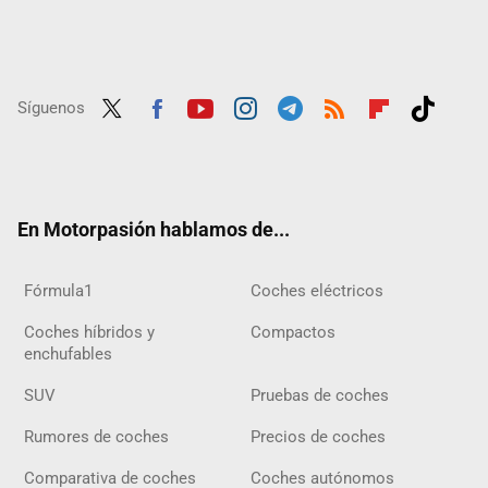
Síguenos
Twit
Fac
Yout
Inst
Tele
RSS
Flip
Tikt
ter
ebo
ube
agra
gra
boar
ok
ok
m
m
d
En Motorpasión hablamos de...
Fórmula1
Coches eléctricos
Coches híbridos y
Compactos
enchufables
SUV
Pruebas de coches
Rumores de coches
Precios de coches
Comparativa de coches
Coches autónomos