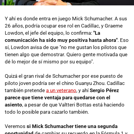
Y ahí es donde entra en juego Mick Schumacher. A sus
26 años, podría ocupar ese rol en Cadillac, y Graeme
Lowdon, el jefe del equipo, lo confirma:
"La
comunicación ha sido muy positiva hasta ahora"
. Eso
sí, Lowdon avisa de que "no me gustan los pilotos que
tienen algo que demostrar. Quiero gente motivada que
dé lo mejor de sí mismo por su equipo".
Quizá el gran rival de Schumacher por ese puesto de
piloto joven podría ser el chino Guanyu Zhou. Cadillac
también pretende
a un veterano
, y ahí
Sergio Pérez
parece que tiene ventaja para quedarse con el
asiento
, a pesar de que Valtteri Bottas está haciendo
todo lo posible para cazarlo también.
Veremos
si Mick Schumacher tiene una segunda
oportunidad
de cambiar su recuerdo en la Fórmula 1 y