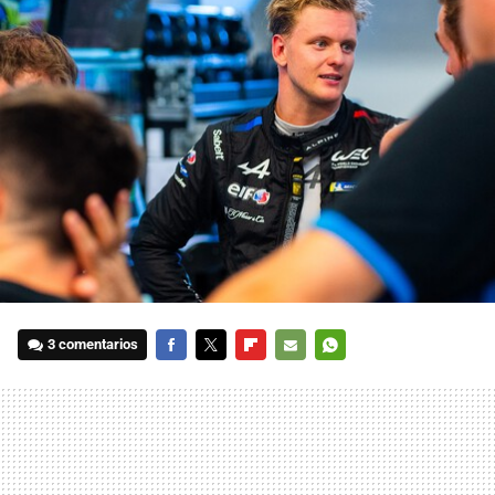
3 comentarios
FACEBOOK
TWITTER
FLIPBOARD
E-
WHATSAPP
MAIL