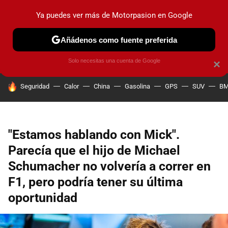
Ya puedes ver más de Motorpasion en Google
PRUEBAS
COCHES ELÉCTRICOS
OBSERVATORIO
F1
Añádenos como fuente preferida
Solo necesitas una cuenta de Google
×
HOY SE HABLA DE
Seguridad
Calor
China
Gasolina
GPS
SUV
B
"Estamos hablando con Mick".
Parecía que el hijo de Michael
Schumacher no volvería a correr en
F1, pero podría tener su última
oportunidad