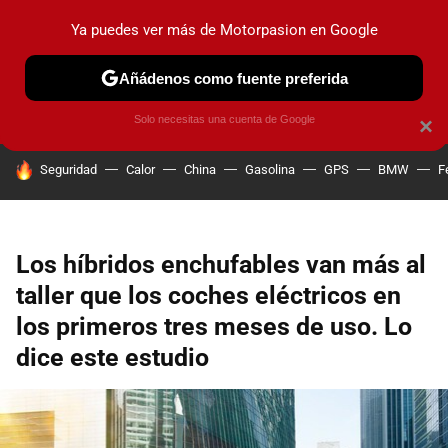
Ya puedes ver más de Motorpasion en Google
PRUEBAS
COCHES ELÉCTRICOS
OBSERVATORIO
F1
Añádenos como fuente preferida
Solo necesitas una cuenta de Google
×
HOY SE HABLA DE
Seguridad
Calor
China
Gasolina
GPS
BMW
F
Los híbridos enchufables van más al
taller que los coches eléctricos en
los primeros tres meses de uso. Lo
dice este estudio