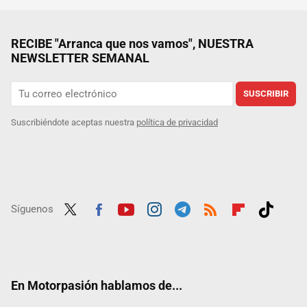
RECIBE "Arranca que nos vamos", NUESTRA
NEWSLETTER SEMANAL
SUSCRIBIR
Suscribiéndote aceptas nuestra
política de privacidad
Síguenos
Twit
Fac
Yout
Inst
Tele
RSS
Flip
Tikt
ter
ebo
ube
agra
gra
boar
ok
ok
m
m
d
En Motorpasión hablamos de...