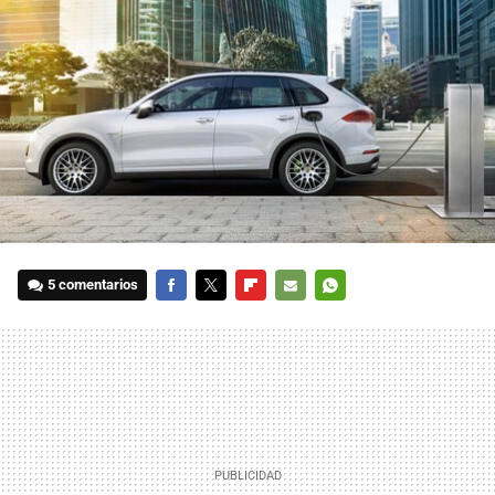
5 comentarios
FACEBOOK
TWITTER
FLIPBOARD
E-
WHATSAPP
MAIL