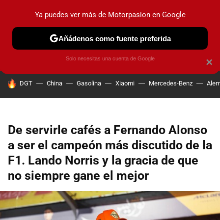
Ya puedes ver más de Motorpasion en Google
PRUEBAS
COCHES ELÉCTRICOS
OBSERVATORIO
F1
Añádenos como fuente preferida
Solo necesitas una cuenta de Google
×
HOY SE HABLA DE
DGT
China
Gasolina
Xiaomi
Mercedes-Benz
Alem
De servirle cafés a Fernando Alonso
a ser el campeón más discutido de la
F1. Lando Norris y la gracia de que
no siempre gane el mejor