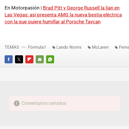
En Motorpasión |
Brad Pitt y George Russell la lían en
Las Vegas: así presenta AMG la nueva bestia eléctrica
con la que quiere humillar al Porsche Taycan
TEMAS
Fórmula1
Lando Norris
McLaren
Fern
FACEBOOK
TWITTER
FLIPBOARD
E-
WHATSAPP
MAIL
Comentarios cerrados