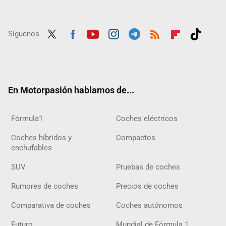
Síguenos
Twit
Fac
Yout
Inst
Tele
RSS
Flip
Tikt
ter
ebo
ube
agra
gra
boar
ok
ok
m
m
d
En Motorpasión hablamos de...
Fórmula1
Coches eléctricos
Coches híbridos y
Compactos
enchufables
SUV
Pruebas de coches
Rumores de coches
Precios de coches
Comparativa de coches
Coches autónomos
Futuro
Mundial de Fórmula 1