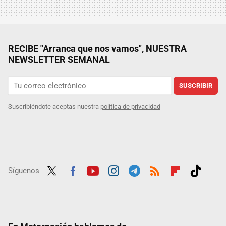
RECIBE "Arranca que nos vamos", NUESTRA
NEWSLETTER SEMANAL
SUSCRIBIR
Suscribiéndote aceptas nuestra
política de privacidad
Síguenos
Twit
Fac
Yout
Inst
Tele
RSS
Flip
Tikt
ter
ebo
ube
agra
gra
boar
ok
ok
m
m
d