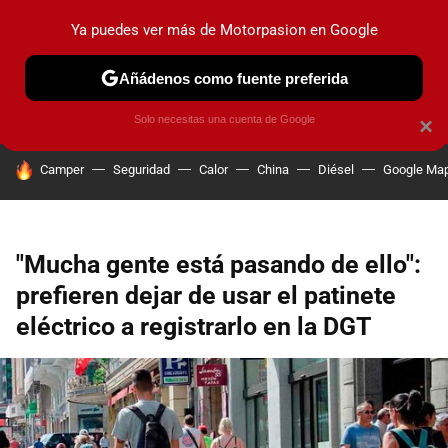
Ya puedes ver más de Motorpasion en Google
PRUEBAS
COCHES ELÉCTRICOS
OBSERVATORIO
F1
Añádenos como fuente preferida
Solo necesitas una cuenta de Google
×
HOY SE HABLA DE
Camper
Seguridad
Calor
China
Diésel
Google Ma
"Mucha gente está pasando de ello":
prefieren dejar de usar el patinete
eléctrico a registrarlo en la DGT