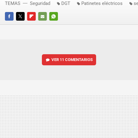
TEMAS
Seguridad
DGT
Patinetes eléctricos
s
FACEBOOK
TWITTER
FLIPBOARD
E-
WHATSAPP
MAIL
VER
11 COMENTARIOS