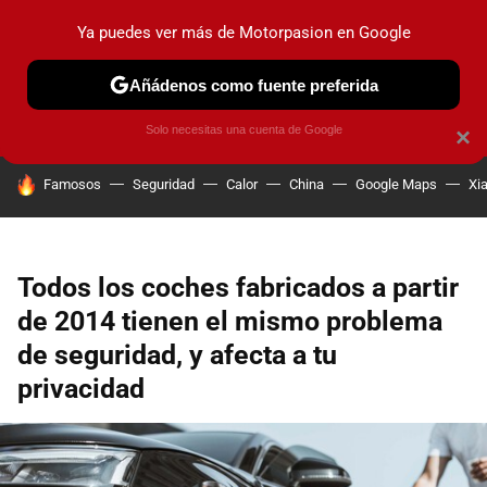
Ya puedes ver más de Motorpasion en Google
PRUEBAS
COCHES ELÉCTRICOS
OBSERVATORIO
F1
Añádenos como fuente preferida
Solo necesitas una cuenta de Google
×
HOY SE HABLA DE
Famosos
Seguridad
Calor
China
Google Maps
Xi
Todos los coches fabricados a partir
de 2014 tienen el mismo problema
de seguridad, y afecta a tu
privacidad