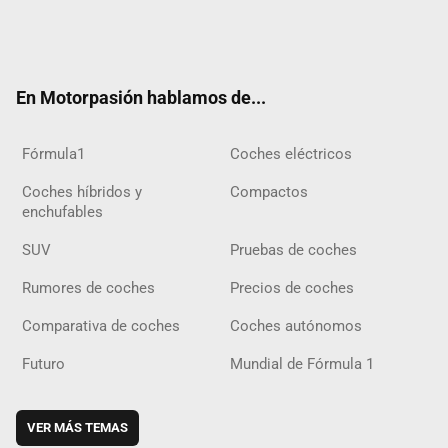
Twit
Fac
Yout
Inst
Tele
RSS
Flip
Tikt
ter
ebo
ube
agra
gra
boar
ok
ok
m
m
d
En Motorpasión hablamos de...
Fórmula1
Coches eléctricos
Coches híbridos y
Compactos
enchufables
SUV
Pruebas de coches
Rumores de coches
Precios de coches
Comparativa de coches
Coches autónomos
Futuro
Mundial de Fórmula 1
VER MÁS TEMAS