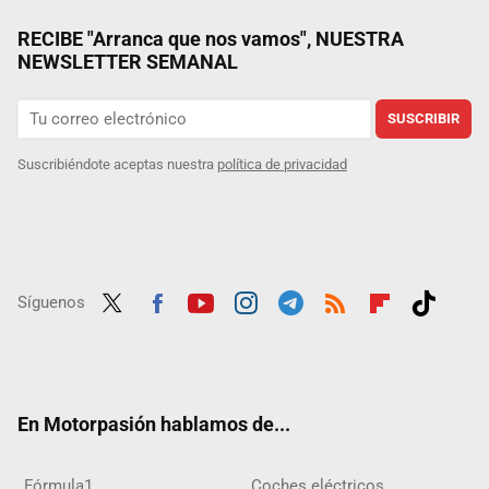
RECIBE "Arranca que nos vamos", NUESTRA
NEWSLETTER SEMANAL
SUSCRIBIR
Suscribiéndote aceptas nuestra
política de privacidad
Síguenos
Twit
Fac
Yout
Inst
Tele
RSS
Flip
Tikt
ter
ebo
ube
agra
gra
boar
ok
ok
m
m
d
En Motorpasión hablamos de...
Fórmula1
Coches eléctricos