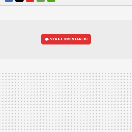
FACEBOOK
TWITTER
FLIPBOARD
E-
WHATSAPP
MAIL
VER
6 COMENTARIOS