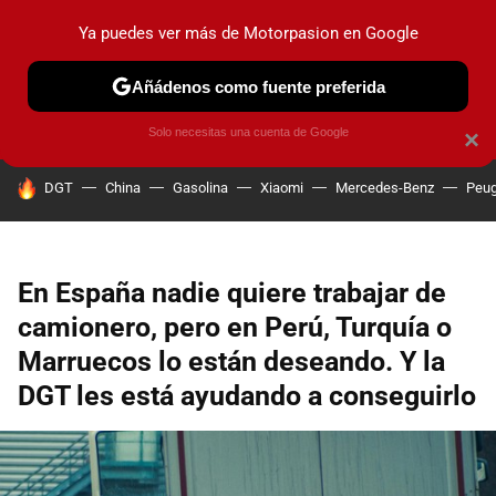
Ya puedes ver más de Motorpasion en Google
PRUEBAS
COCHES ELÉCTRICOS
OBSERVATORIO
F1
Añádenos como fuente preferida
Solo necesitas una cuenta de Google
×
HOY SE HABLA DE
DGT
China
Gasolina
Xiaomi
Mercedes-Benz
Peug
En España nadie quiere trabajar de
camionero, pero en Perú, Turquía o
Marruecos lo están deseando. Y la
DGT les está ayudando a conseguirlo