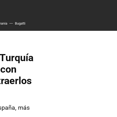
mania
Bugatti
 Turquía
 con
traerlos
España, más