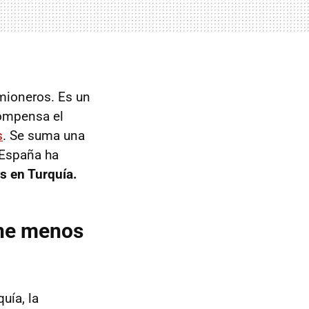
amioneros. Es un
compensa el
s
. Se suma una
 España ha
os en Turquía.
ene menos
uía, la