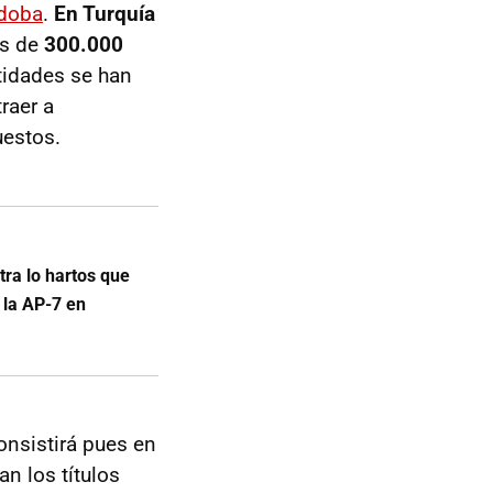
doba
.
En Turquía
ás de
300.000
ntidades se han
raer a
uestos.
ra lo hartos que
 la AP-7 en
nsistirá pues en
n los títulos