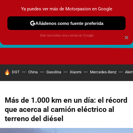
Ya puedes ver más de Motorpasion en Google
Añádenos como fuente preferida
Solo necesitas una cuenta de Google
×
FUTURO URBANO
EN MOVIMIENTO
ENERGÍA
SEGURI
HOY SE HABLA DE
DGT
China
Gasolina
Xiaomi
Mercedes-Benz
Alem
Más de 1.000 km en un día: el récord
que acerca al camión eléctrico al
terreno del diésel