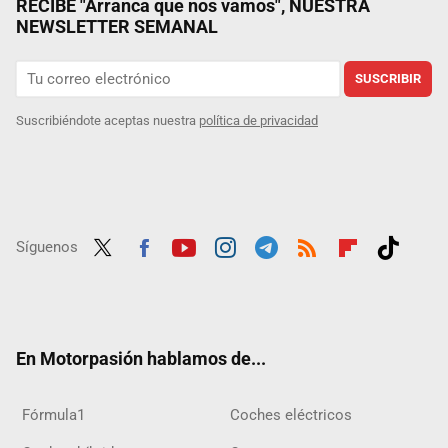
RECIBE "Arranca que nos vamos", NUESTRA
NEWSLETTER SEMANAL
SUSCRIBIR
Suscribiéndote aceptas nuestra
política de privacidad
Síguenos
Twit
Fac
Yout
Inst
Tele
RSS
Flip
Tikt
ter
ebo
ube
agra
gra
boar
ok
ok
m
m
d
En Motorpasión hablamos de...
Fórmula1
Coches eléctricos