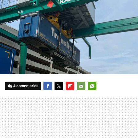
4 comentarios
FACEBOOK
TWITTER
FLIPBOARD
E-
WHATSAPP
MAIL