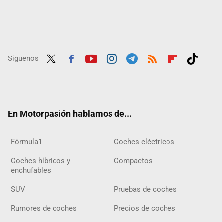
Síguenos
Twit
Fac
Yout
Inst
Tele
RSS
Flip
Tikt
ter
ebo
ube
agra
gra
boar
ok
ok
m
m
d
En Motorpasión hablamos de...
Fórmula1
Coches eléctricos
Coches híbridos y
Compactos
enchufables
SUV
Pruebas de coches
Rumores de coches
Precios de coches