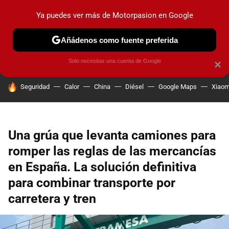
Ya puedes ver más de Motorpasion en Google
PRUEBAS
COCHES ELÉCTRICOS
OBSERVATORIO
F1
Añádenos como fuente preferida
Solo necesitas una cuenta de Google
×
HOY SE HABLA DE
Seguridad
Calor
China
Diésel
Google Maps
Xiaom
Una grúa que levanta camiones para
romper las reglas de las mercancías
en España. La solución definitiva
para combinar transporte por
carretera y tren