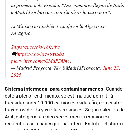
la primera a de España. “Los camiones llegan de Italia
a Madrid en barco y tren sin pisar la carretera”.
El Ministerio también trabaja en la Algeciras-
Zaragoza.
ℹ️
https://t.co/bkV18fIPba
🗨️
https://t.co/hiY45YiBbT
pic.twitter.com/xGMaPDUncz
— Madrid Proyecta 🏗️ (@MadridProyecta)
June 23,
2025
Sistema intermodal para contaminar menos.
Cuando
esté a pleno rendimiento, se estima que permitirá
trasladar unos 10.000 camiones cada año, con cuatro
trayectos de ida y vuelta semanales. Según cálculos de
Adif, esto genera cinco veces menos emisiones
respecto a si lo hacen por carretera. En total, el ahorro