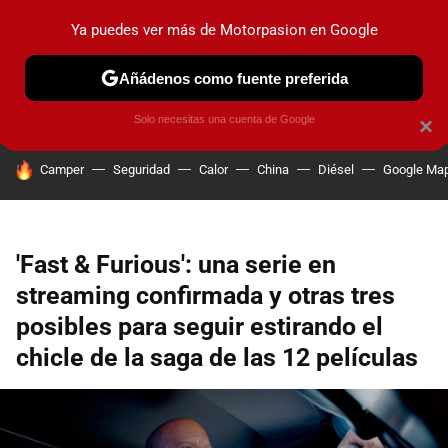
Ya puedes ver más de Motorpasion en Google
PRUEBAS
COCHES ELÉCTRICOS
OBSERVATORIO
F1
Añádenos como fuente preferida
Solo necesitas una cuenta de Google
×
HOY SE HABLA DE
Camper
Seguridad
Calor
China
Diésel
Google Ma
'Fast & Furious': una serie en
streaming confirmada y otras tres
posibles para seguir estirando el
chicle de la saga de las 12 películas