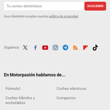
SUSCRIBIR
Suscribiéndote aceptas nuestra
política de privacidad
Síguenos
Twit
Fac
Yout
Inst
Tele
RSS
Flip
Tikt
ter
ebo
ube
agra
gra
boar
ok
ok
m
m
d
En Motorpasión hablamos de...
Fórmula1
Coches eléctricos
Coches híbridos y
Compactos
enchufables