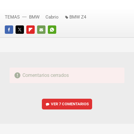
TEMAS
BMW
Cabrio
BMW Z4
FACEBOOK
TWITTER
FLIPBOARD
E-
WHATSAPP
MAIL
Comentarios cerrados
VER
7 COMENTARIOS