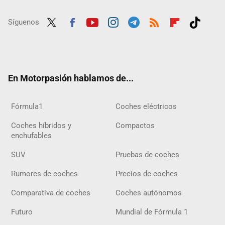
Síguenos
Twit
Fac
Yout
Inst
Tele
RSS
Flip
Tikt
ter
ebo
ube
agra
gra
boar
ok
ok
m
m
d
En Motorpasión hablamos de...
Fórmula1
Coches eléctricos
Coches híbridos y
Compactos
enchufables
SUV
Pruebas de coches
Rumores de coches
Precios de coches
Comparativa de coches
Coches autónomos
Futuro
Mundial de Fórmula 1