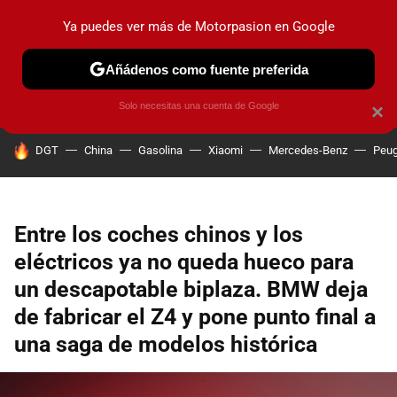
Ya puedes ver más de Motorpasion en Google
PRUEBAS
COCHES ELÉCTRICOS
OBSERVATORIO
F1
Añádenos como fuente preferida
Solo necesitas una cuenta de Google
×
HOY SE HABLA DE
DGT
China
Gasolina
Xiaomi
Mercedes-Benz
Peug
Entre los coches chinos y los
eléctricos ya no queda hueco para
un descapotable biplaza. BMW deja
de fabricar el Z4 y pone punto final a
una saga de modelos histórica