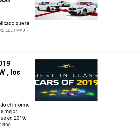
licado que te
e.
LEER MÁS »
019
 , los
do el informe
ue mejor
que en 2019,
delos