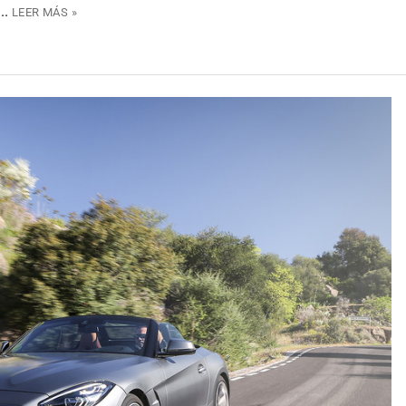
..
LEER MÁS »