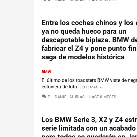
Entre los coches chinos y los 
ya no queda hueco para un
descapotable biplaza. BMW de
fabricar el Z4 y pone punto fin
saga de modelos histórica
BMW
El último de los roadsters BMW viste de neg
estuviera de luto.
LEER MÁS »
COMENTARIOS
7
DANIEL MURIAS
HACE 8 MESES
Los BMW Serie 3, X2 y Z4 est
serie limitada con un acabado 
pero todos se quedarán en Ja