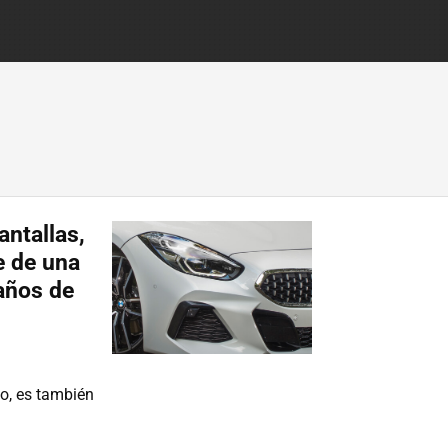
antallas,
e de una
años de
o, es también