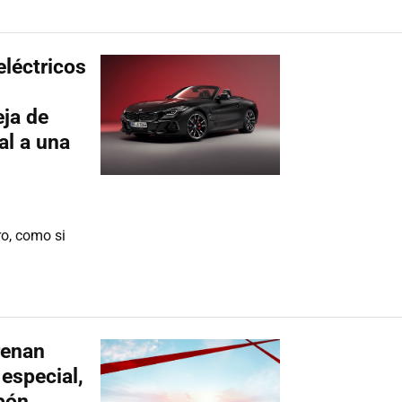
eléctricos
ja de
al a una
ro, como si
renan
especial,
pón