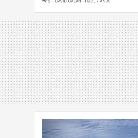
2
DAVID GALÁN
HACE 7 AÑOS