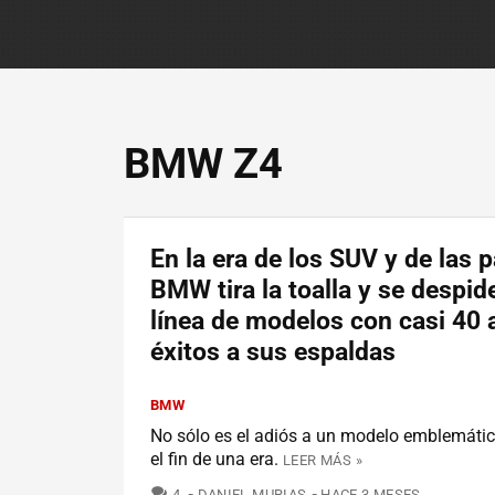
BMW Z4
En la era de los SUV y de las p
BMW tira la toalla y se despid
línea de modelos con casi 40 
éxitos a sus espaldas
BMW
No sólo es el adiós a un modelo emblemátic
el fin de una era.
LEER MÁS »
COMENTARIOS
4
DANIEL MURIAS
HACE 3 MESES