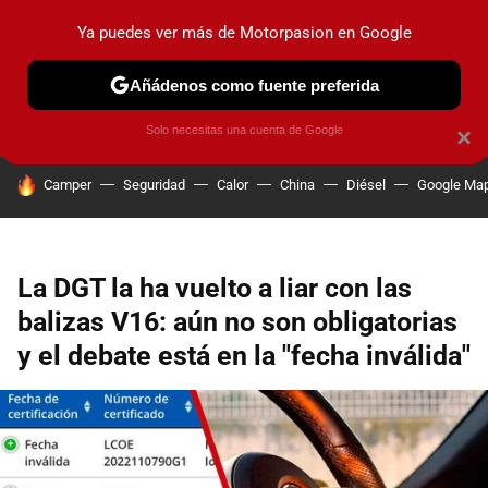
Ya puedes ver más de Motorpasion en Google
PRUEBAS
COCHES ELÉCTRICOS
OBSERVATORIO
F1
Añádenos como fuente preferida
Solo necesitas una cuenta de Google
×
HOY SE HABLA DE
Camper
Seguridad
Calor
China
Diésel
Google Ma
La DGT la ha vuelto a liar con las
balizas V16: aún no son obligatorias
y el debate está en la "fecha inválida"