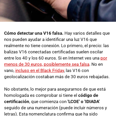
Cómo detectar una V16 falsa.
Hay varios detalles que
nos pueden ayudar a identificar una luz V16 que
realmente no tiene conexión. Lo primero, el precio: las
balizas V16 conectadas certificadas suelen oscilar
entre los 40 y los 60 euros. Si en Internet ves una
por
menos de 30 euros, posiblemente sea falsa
. No en
vano,
incluso en el Black Friday
, las V16 con
geolocalización costaban más de 30 euros rebajadas.
No obstante, lo mejor para asegurarnos de que está
homologada es comprobar si tiene el
código de
certificación
, que comienza con
'LCOE' o 'IDIADA'
seguido de una numeración (puede incluir números y
letras). Esta nomenclatura confirma que ha sido