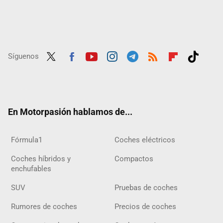
Síguenos
Twit
Fac
Yout
Inst
Tele
RSS
Flip
Tikt
ter
ebo
ube
agra
gra
boar
ok
ok
m
m
d
En Motorpasión hablamos de...
Fórmula1
Coches eléctricos
Coches híbridos y
Compactos
enchufables
SUV
Pruebas de coches
Rumores de coches
Precios de coches