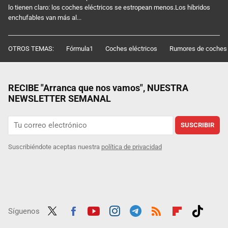
lo tienen claro: los coches eléctricos se estropean menos.Los híbridos
enchufables van más al...
OTROS TEMAS:
Fórmula1
Coches eléctricos
Rumores de coches
RECIBE "Arranca que nos vamos", NUESTRA
NEWSLETTER SEMANAL
SUSCRIBIR
Suscribiéndote aceptas nuestra
política de privacidad
Síguenos
Twit
Fac
Yout
Inst
Tele
RSS
Flip
Tikt