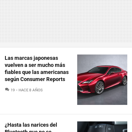
Las marcas japonesas
vuelven a ser mucho más
fiables que las americanas
según Consumer Reports
COMENTARIOS
19
HACE 8 AÑOS
¿Hasta las narices del
Bluetooth que no se