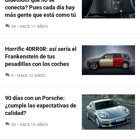
conecta? Pues cada día hay
más gente que está como tú
COMENTARIOS
34
HACE 11 AÑOS
Horrific 40RR0R: así sería el
Frankenstein de tus
pesadillas con los coches
COMENTARIOS
9
HACE 12 AÑOS
90 días con un Porsche:
¿cumple las expectativas de
calidad?
COMENTARIOS
53
HACE 16 AÑOS