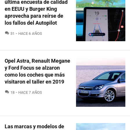
última encuesta de calidad
en EEUU y Burger King
aprovecha para reírse de
los fallos del Autopilot
COMENTARIOS
31
HACE 6 AÑOS
Opel Astra, Renault Megane
y Ford Focus se alzaron
como los coches que más
visitaron el taller en 2019
COMENTARIOS
18
HACE 7 AÑOS
Las marcas y modelos de