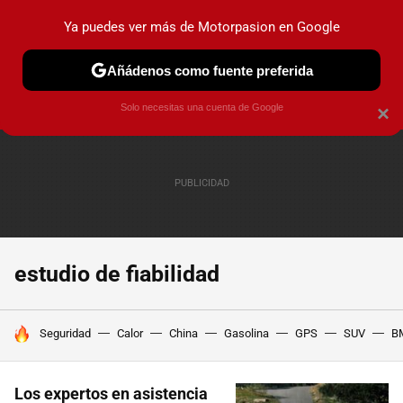
Ya puedes ver más de Motorpasion en Google
PRUEBAS
COCHES ELÉCTRICOS
OBSERVATORIO
F1
Añádenos como fuente preferida
Solo necesitas una cuenta de Google
×
estudio de fiabilidad
HOY SE HABLA DE
Seguridad
Calor
China
Gasolina
GPS
SUV
B
Los expertos en asistencia