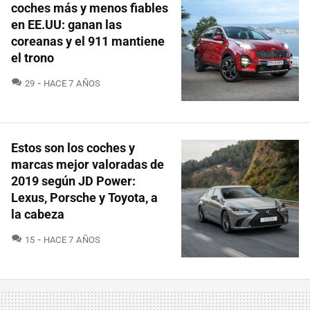
coches más y menos fiables
en EE.UU: ganan las
coreanas y el 911 mantiene
el trono
COMENTARIOS
29
HACE 7 AÑOS
Estos son los coches y
marcas mejor valoradas de
2019 según JD Power:
Lexus, Porsche y Toyota, a
la cabeza
COMENTARIOS
15
HACE 7 AÑOS