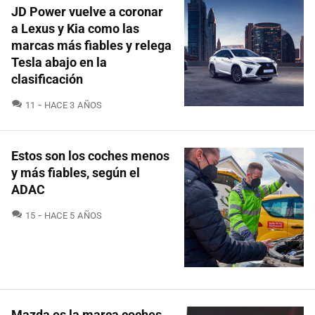
JD Power vuelve a coronar
a Lexus y Kia como las
marcas más fiables y relega
Tesla abajo en la
clasificación
COMENTARIOS
11
HACE 3 AÑOS
Estos son los coches menos
y más fiables, según el
ADAC
COMENTARIOS
15
HACE 5 AÑOS
Mazda es la marca coches