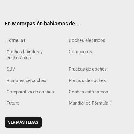
ter
ebo
ube
agra
gra
boar
ok
ok
m
m
d
En Motorpasión hablamos de...
Fórmula1
Coches eléctricos
Coches híbridos y
Compactos
enchufables
SUV
Pruebas de coches
Rumores de coches
Precios de coches
Comparativa de coches
Coches autónomos
Futuro
Mundial de Fórmula 1
VER MÁS TEMAS