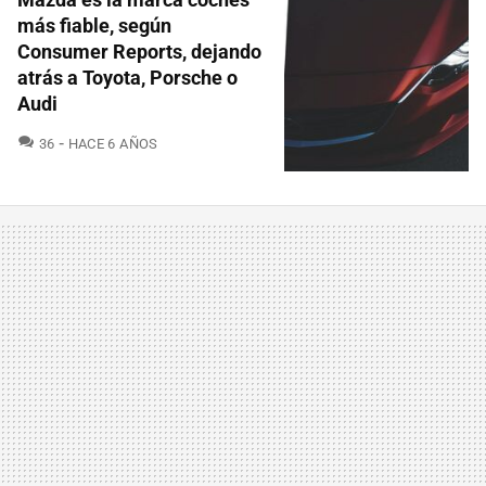
más fiable, según
Consumer Reports, dejando
atrás a Toyota, Porsche o
Audi
COMENTARIOS
36
HACE 6 AÑOS