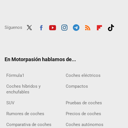
Síguenos
Twit
Fac
Yout
Inst
Tele
RSS
Flip
Tikt
ter
ebo
ube
agra
gra
boar
ok
ok
m
m
d
En Motorpasión hablamos de...
Fórmula1
Coches eléctricos
Coches híbridos y
Compactos
enchufables
SUV
Pruebas de coches
Rumores de coches
Precios de coches
Comparativa de coches
Coches autónomos