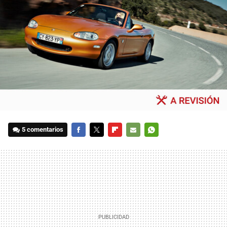
5 comentarios
FACEBOOK
TWITTER
FLIPBOARD
E-
WHATSAPP
MAIL