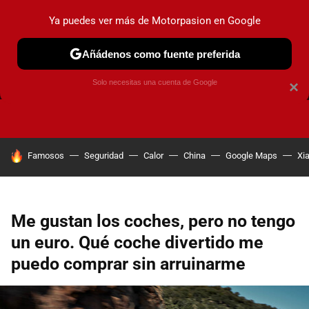
Ya puedes ver más de Motorpasion en Google
Añádenos como fuente preferida
FRENOS
CAMBIO DE ACEITE
AIRE ACONDICIONADO
Solo necesitas una cuenta de Google
×
HOY SE HABLA DE
Famosos
Seguridad
Calor
China
Google Maps
Xi
Me gustan los coches, pero no tengo
un euro. Qué coche divertido me
puedo comprar sin arruinarme