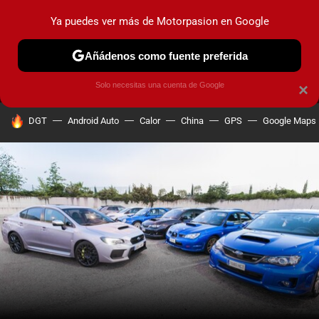
Ya puedes ver más de Motorpasion en Google
MENÚ
NUEVO
Añádenos como fuente preferida
PRUEBAS
COCHES ELÉCTRICOS
OBSERVATORIO
F1
Solo necesitas una cuenta de Google
×
HOY SE HABLA DE
DGT
Android Auto
Calor
China
GPS
Google Maps