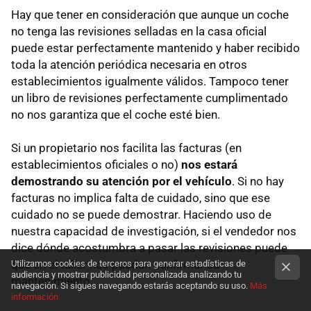
Hay que tener en consideración que aunque un coche
no tenga las revisiones selladas en la casa oficial
puede estar perfectamente mantenido y haber recibido
toda la atención periódica necesaria en otros
establecimientos igualmente válidos. Tampoco tener
un libro de revisiones perfectamente cumplimentado
no nos garantiza que el coche esté bien.
Si un propietario nos facilita las facturas (en
establecimientos oficiales o no)
nos estará
demostrando su atención por el vehículo
. Si no hay
facturas no implica falta de cuidado, sino que ese
cuidado no se puede demostrar. Haciendo uso de
nuestra capacidad de investigación, si el vendedor nos
dice dónde acostumbra a pasar las revisiones puede
que en el taller nos puedan confirmar su
Utilizamos cookies de terceros para generar estadísticas de
audiencia y mostrar publicidad personalizada analizando tu
mantenimiento.
navegación. Si sigues navegando estarás aceptando su uso.
Más
información