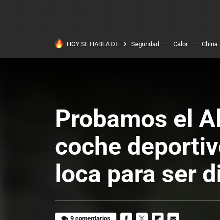
HOY SE HABLA DE
Seguridad
Calor
China
Probamos el Al
coche deportiv
loca para ser d
9 comentarios