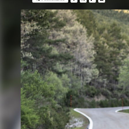
FACEBOOK
TWITTER
FLIPBOARD
E-
MAIL