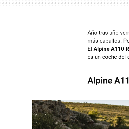
Año tras año ve
más caballos. P
El
Alpine A110 R
es un coche del 
Alpine A11