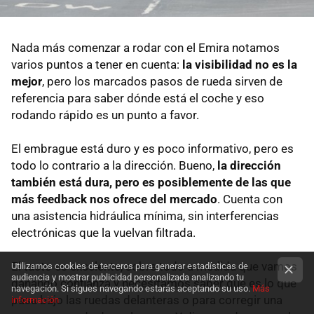
Nada más comenzar a rodar con el Emira notamos
varios puntos a tener en cuenta:
la visibilidad no es la
mejor
, pero los marcados pasos de rueda sirven de
referencia para saber dónde está el coche y eso
rodando rápido es un punto a favor.
El embrague está duro y es poco informativo, pero es
todo lo contrario a la dirección. Bueno,
la dirección
también está dura, pero es posiblemente de las que
más feedback nos ofrece del mercado
. Cuenta con
una asistencia hidráulica mínima, sin interferencias
electrónicas que la vuelvan filtrada.
El tacto es excelente, sobre todo a medida que vamos
Utilizamos cookies de terceros para generar estadísticas de
audiencia y mostrar publicidad personalizada analizando tu
ganando confianza y necesitamos saber qué es lo que
navegación. Si sigues navegando estarás aceptando su uso.
Más
pasa bajo las ruedas delanteras o para corregir una
información