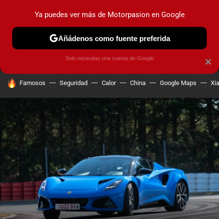
Ya puedes ver más de Motorpasion en Google
MENÚ
NUEVO
Añádenos como fuente preferida
PRUEBAS
COCHES ELÉCTRICOS
OBSERVATORIO
F1
Solo necesitas una cuenta de Google
×
HOY SE HABLA DE
Famosos
Seguridad
Calor
China
Google Maps
Xi