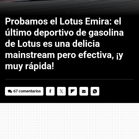
Probamos el Lotus Emira: el
último deportivo de gasolina
de Lotus es una delicia
mainstream pero efectiva, ¡y
muy rápida!
67 comentarios
FACEBOOK
TWITTER
FLIPBOARD
E-
WHATSAPP
MAIL