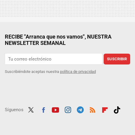
RECIBE "Arranca que nos vamos", NUESTRA
NEWSLETTER SEMANAL
SUSCRIBIR
Suscribiéndote aceptas nuestra
política de privacidad
Síguenos
Twit
Fac
Yout
Inst
Tele
RSS
Flip
Tikt
ter
ebo
ube
agra
gra
boar
ok