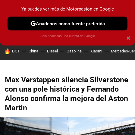
Ya puedes ver más de Motorpasion en Google
PRUEBAS
COCHES ELÉCTRICOS
OBSERVATORIO
F1
Añádenos como fuente preferida
Solo necesitas una cuenta de Google
×
HOY SE HABLA DE
DGT
China
Diésel
Gasolina
Xiaomi
Mercedes-Be
Max Verstappen silencia Silverstone
con una pole histórica y Fernando
Alonso confirma la mejora del Aston
Martin