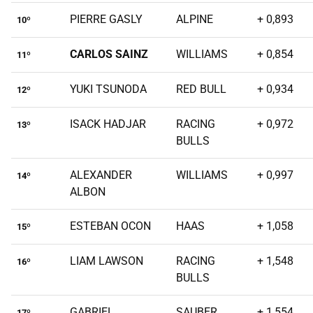
PIERRE GASLY
ALPINE
+ 0,893
10º
CARLOS SAINZ
WILLIAMS
+ 0,854
11º
YUKI TSUNODA
RED BULL
+ 0,934
12º
ISACK HADJAR
RACING
+ 0,972
13º
BULLS
ALEXANDER
WILLIAMS
+ 0,997
14º
ALBON
ESTEBAN OCON
HAAS
+ 1,058
15º
LIAM LAWSON
RACING
+ 1,548
16º
BULLS
GABRIEL
SAUBER
+ 1,554
17º