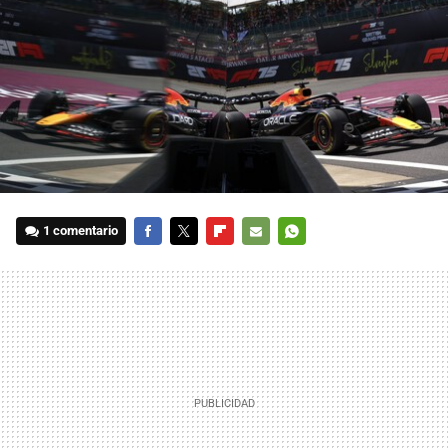
1 comentario
FACEBOOK
TWITTER
FLIPBOARD
E-
WHATSAPP
MAIL