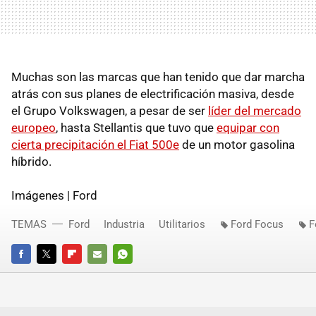
Muchas son las marcas que han tenido que dar marcha
atrás con sus planes de electrificación masiva, desde
el Grupo Volkswagen, a pesar de ser
líder del mercado
europeo
, hasta Stellantis que tuvo que
equipar con
cierta precipitación el Fiat 500e
de un motor gasolina
híbrido.
Imágenes | Ford
TEMAS
Ford
Industria
Utilitarios
Ford Focus
F
FACEBOOK
TWITTER
FLIPBOARD
E-
WHATSAPP
MAIL