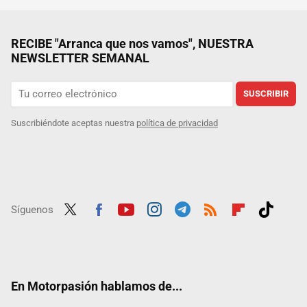
RECIBE "Arranca que nos vamos", NUESTRA
NEWSLETTER SEMANAL
SUSCRIBIR
Suscribiéndote aceptas nuestra
política de privacidad
Síguenos
Twit
Fac
Yout
Inst
Tele
RSS
Flip
Tikt
ter
ebo
ube
agra
gra
boar
ok
ok
m
m
d
En Motorpasión hablamos de...