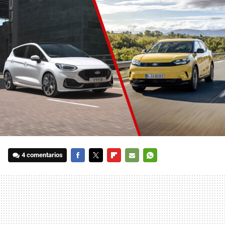
4 comentarios
FACEBOOK
TWITTER
FLIPBOARD
E-
WHATSAPP
MAIL