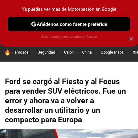
Ya puedes ver más de Motorpasion en Google
PRUEBAS
COCHES ELÉCTRICOS
OBSERVATORIO
F1
Añádenos como fuente preferida
Solo necesitas una cuenta de Google
×
HOY SE HABLA DE
Famosos
Seguridad
Calor
China
Google Maps
Xi
Ford se cargó al Fiesta y al Focus
para vender SUV eléctricos. Fue un
error y ahora va a volver a
desarrollar un utilitario y un
compacto para Europa