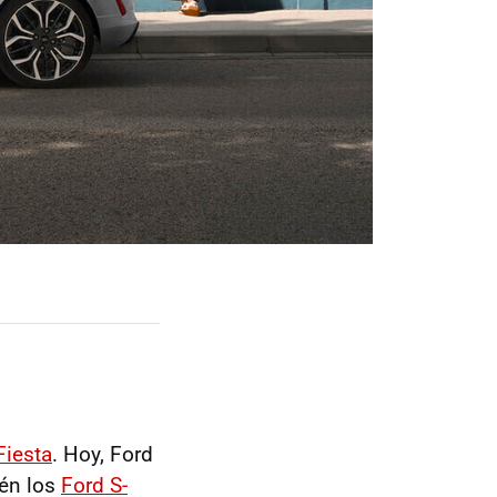
Fiesta
. Hoy, Ford
ién los
Ford S-