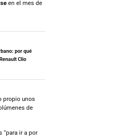
rse
en el mes de
rbano: por qué
enault Clio
o propio unos
volúmenes de
“para ir a por