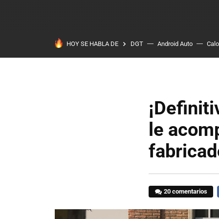
HOY SE HABLA DE
DGT
Android Auto
Calo
¡Definiti
le acom
fabrica
20 comentarios