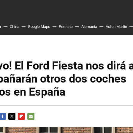
r
China
Google Maps
Porsche
Alemania
Aston Martin
vo! El Ford Fiesta nos dirá 
pañarán otros dos coches
dos en España
FACEBOOK
TWITTER
FLIPBOARD
E-
MAIL