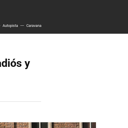
Autopista
Caravana
adiós y