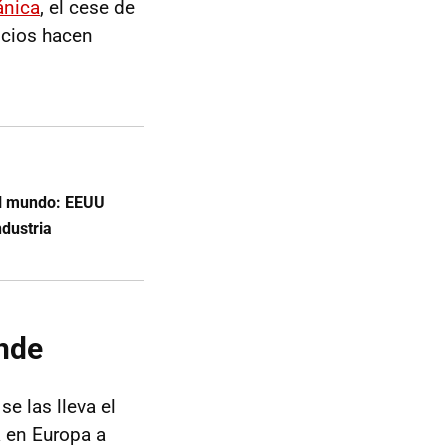
ánica
, el cese de
icios hacen
 el mundo: EEUU
ndustria
ende
se las lleva el
a en Europa a