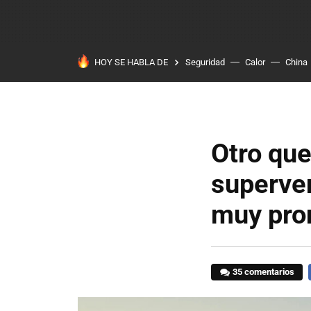
HOY SE HABLA DE
Seguridad
Calor
China
Otro que
superven
muy pro
35 comentarios