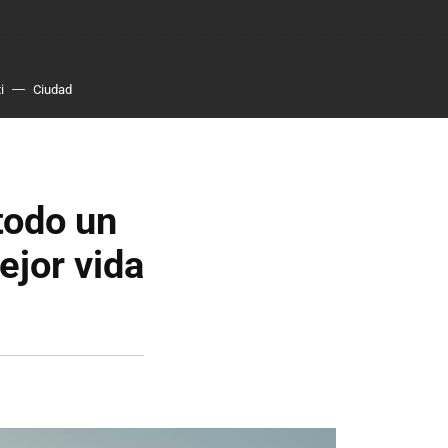
i
Ciudad
 todo un
ejor vida