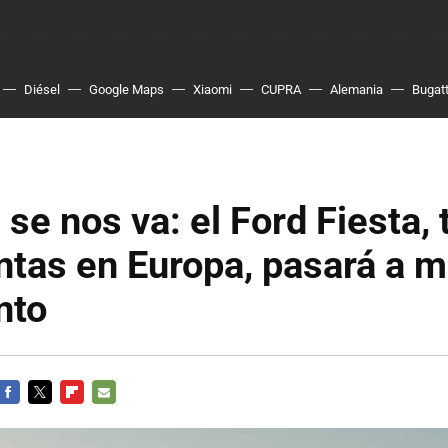
Diésel
Google Maps
Xiaomi
CUPRA
Alemania
Bugatt
 se nos va: el Ford Fiesta,
tas en Europa, pasará a m
nto
FACEBOOK
TWITTER
FLIPBOARD
E-
MAIL