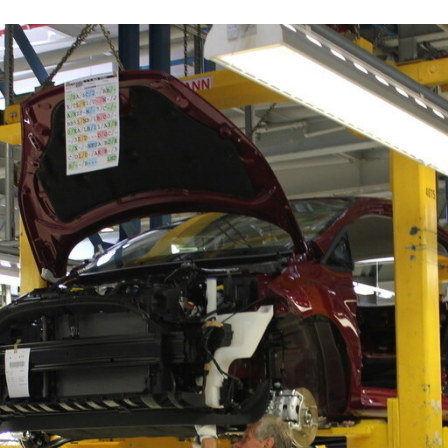
ACEBOOK
TWITTER
FLIPBOARD
E-
MAIL