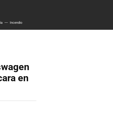
ña
Incendio
kswagen
cara en