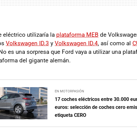
eléctrico utilizaría la
plataforma MEB
de Volkswagen
los
Volkswagen ID.3
y
Volkswagen ID.4
, así como al
C
 No es una sorpresa que Ford vaya a utilizar una plat
taforma del gigante alemán.
EN MOTORPASIÓN
17 coches eléctricos entre 30.000 eu
euros: selección de coches cero emi
etiqueta CERO