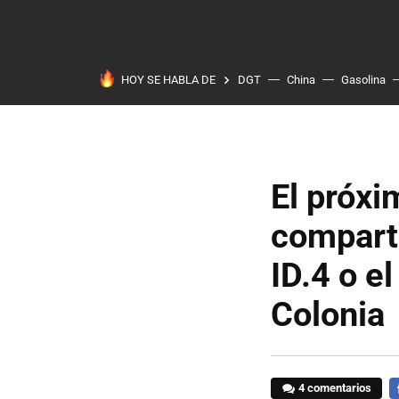
HOY SE HABLA DE
DGT
China
Gasolina
El próxi
compart
ID.4 o e
Colonia
4 comentarios