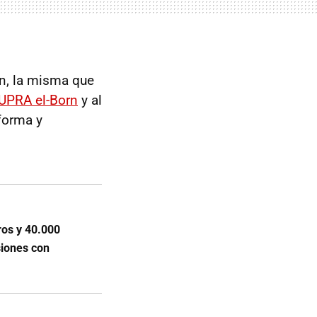
, la misma que
UPRA el-Born
y al
aforma y
ros y 40.000
siones con