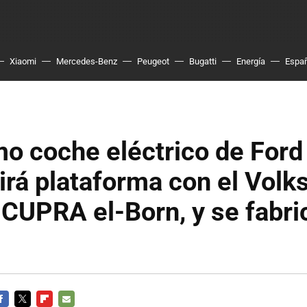
Xiaomi
Mercedes-Benz
Peugeot
Bugatti
Energía
Espa
mo coche eléctrico de Ford
irá plataforma con el Vol
l CUPRA el-Born, y se fabri