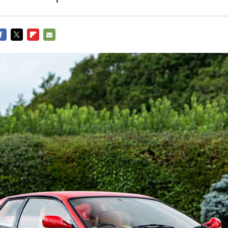
ACEBOOK
TWITTER
FLIPBOARD
E-
MAIL