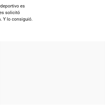
rdeportivo es
s solicitó
n
. Y lo consiguió.