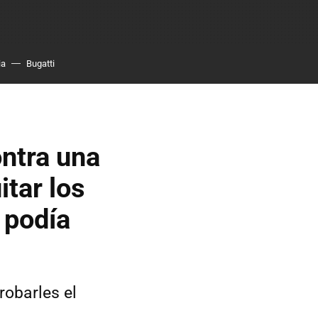
ia
Bugatti
ontra una
itar los
 podía
robarles el