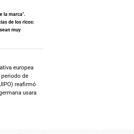
e la marca".
ias de los ricos:
 sean muy
ativa europea
 periodo de
EUIPO) reafirmó
a germana usara