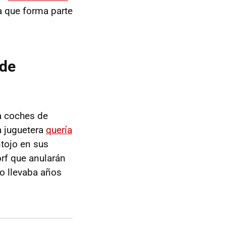
a que forma parte
ede
a coches de
ta juguetera
quería
ntojo en sus
orf que anularán
lo llevaba años