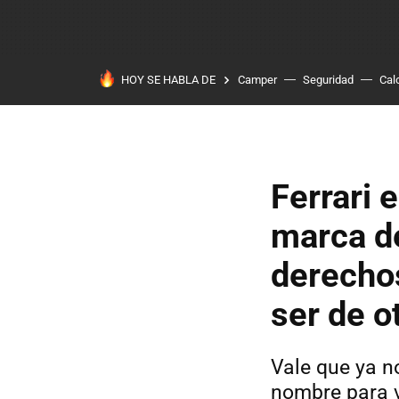
HOY SE HABLA DE
Camper
Seguridad
Cal
Ferrari 
marca de
derecho
ser de o
Vale que ya n
nombre para 