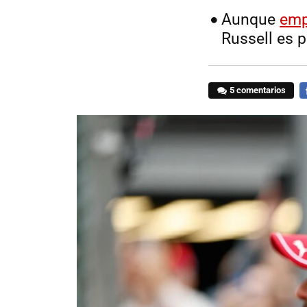
Aunque
emp
Russell es 
5 comentarios
F