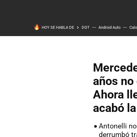
HOY SE HABLA DE
DGT
Android Auto
Calo
Mercede
años no
Ahora ll
acabó la
Antonelli no
derrumbó tr