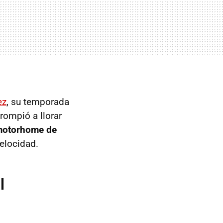
ez
, su temporada
ompió a llorar
 motorhome de
elocidad.
l