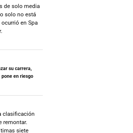
és de solo media
o solo no está
 ocurrió en Spa
.
nzar su carrera,
e pone en riesgo
a clasificación
e remontar.
ltimas siete