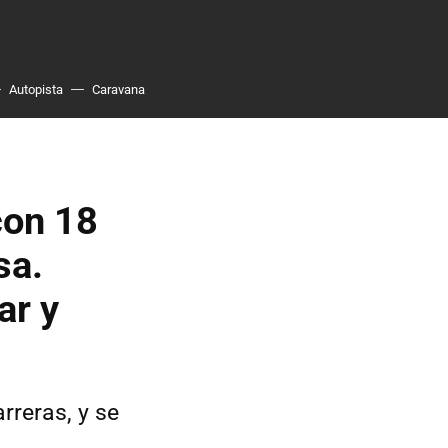
Autopista
Caravana
con 18
sa.
ar y
rreras, y se