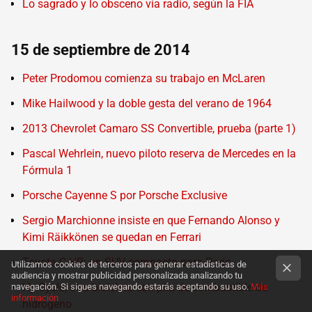
Lo sagrado y lo obsceno vía radio, según la FIA
15 de septiembre de 2014
Peter Prodomou comienza su trabajo en McLaren
Mike Hailwood y la doble gesta del verano de 1964
2013 Chevrolet Camaro SS Convertible, prueba (parte 1)
Pascal Wehrlein, nuevo piloto reserva de Mercedes en la
Fórmula 1
Porsche Cayenne S por Porsche Exclusive
Sergio Marchionne insiste en que Fernando Alonso y
Kimi Räikkönen se quedan en Ferrari
Toyota C-HR: un SUV compacto para París
Utilizamos cookies de terceros para generar estadísticas de
audiencia y mostrar publicidad personalizada analizando tu
Hy-Cycle, otra bicicleta con pila de combustible de
navegación. Si sigues navegando estarás aceptando su uso.
Más
información
hidrógeno