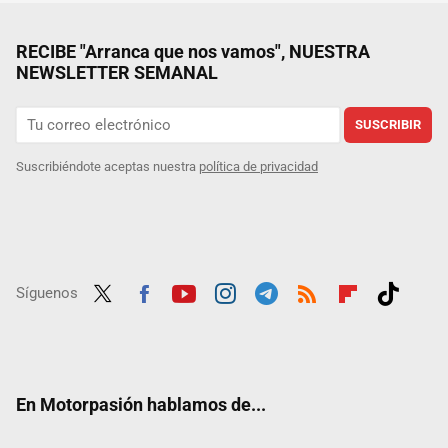
RECIBE "Arranca que nos vamos", NUESTRA
NEWSLETTER SEMANAL
SUSCRIBIR
Suscribiéndote aceptas nuestra
política de privacidad
Síguenos
Twit
Fac
Yout
Inst
Tele
RSS
Flip
Tikt
ter
ebo
ube
agra
gra
boar
ok
ok
m
m
d
En Motorpasión hablamos de...