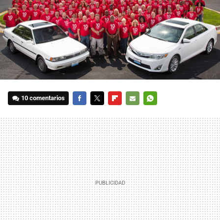
10 comentarios
FACEBOOK
TWITTER
FLIPBOARD
E-
WHATSAPP
MAIL