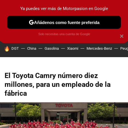
Ya puedes ver más de Motorpasion en Google
PRUEBAS
COCHES ELÉCTRICOS
OBSERVATORIO
F1
Añádenos como fuente preferida
Solo necesitas una cuenta de Google
×
HOY SE HABLA DE
DGT
China
Gasolina
Xiaomi
Mercedes-Benz
Peug
El Toyota Camry número diez
millones, para un empleado de la
fábrica