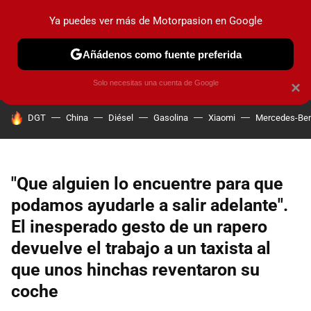
Ya puedes ver más de Motorpasion en Google
PRUEBAS
COCHES ELÉCTRICOS
OBSERVATORIO
F1
Añádenos como fuente preferida
Solo necesitas una cuenta de Google
×
HOY SE HABLA DE
DGT
China
Diésel
Gasolina
Xiaomi
Mercedes-Be
"Que alguien lo encuentre para que
podamos ayudarle a salir adelante".
El inesperado gesto de un rapero
devuelve el trabajo a un taxista al
que unos hinchas reventaron su
coche