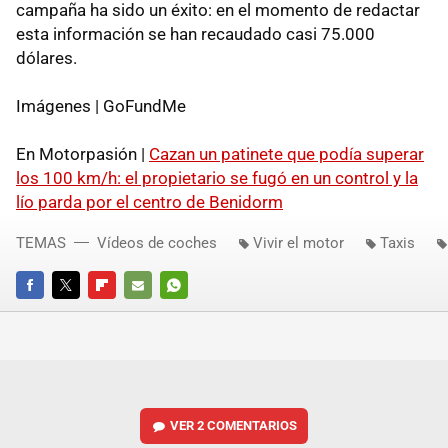
campaña ha sido un éxito: en el momento de redactar
esta información se han recaudado casi 75.000
dólares.
Imágenes | GoFundMe
En Motorpasión |
Cazan un patinete que podía superar
los 100 km/h: el propietario se fugó en un control y la
lío parda por el centro de Benidorm
TEMAS
Vídeos de coches
Vivir el motor
Taxis
FACEBOOK
TWITTER
FLIPBOARD
E-
WHATSAPP
MAIL
VER
2 COMENTARIOS