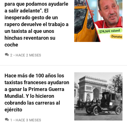
para que podamos ayudarle
a salir adelante". El
inesperado gesto de un
rapero devuelve el trabajo a
un taxista al que unos
hinchas reventaron su
coche
COMENTARIOS
2
HACE 2 MESES
Hace más de 100 años los
taxistas franceses ayudaron
a ganar la Primera Guerra
Mundial. Y lo hicieron
cobrando las carreras al
ejército
COMENTARIOS
1
HACE 3 MESES