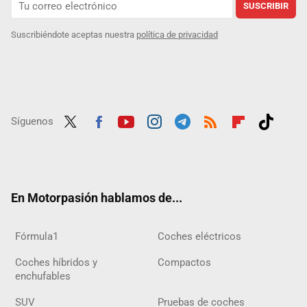
SUSCRIBIR
Suscribiéndote aceptas nuestra
política de privacidad
Síguenos
Twit
Fac
Yout
Inst
Tele
RSS
Flip
Tikt
ter
ebo
ube
agra
gra
boar
ok
ok
m
m
d
En Motorpasión hablamos de...
Fórmula1
Coches eléctricos
Coches híbridos y
Compactos
enchufables
SUV
Pruebas de coches