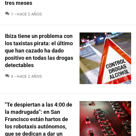
tres meses
COMENTARIOS
1
HACE 2 AÑOS
Ibiza tiene un problema con
los taxistas pirata: el último
que han cazado ha dado
positivo en todas las drogas
detectables
COMENTARIOS
3
HACE 2 AÑOS
"Te despiertan a las 4:00 de
la madrugada": en San
Francisco están hartos de
los robotaxis autónomos,
que se dedican a dar un