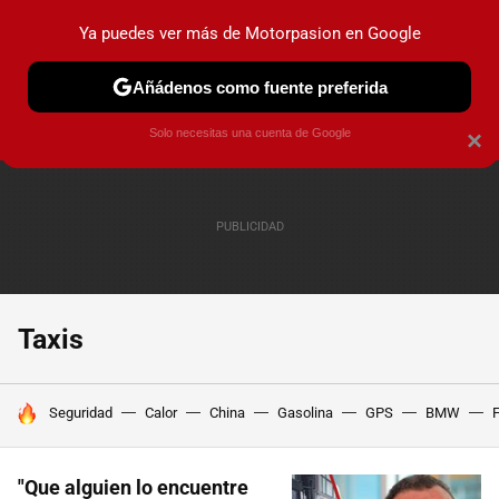
Ya puedes ver más de Motorpasion en Google
PRUEBAS
COCHES ELÉCTRICOS
OBSERVATORIO
F1
Añádenos como fuente preferida
Solo necesitas una cuenta de Google
×
Taxis
HOY SE HABLA DE
Seguridad
Calor
China
Gasolina
GPS
BMW
F
"Que alguien lo encuentre