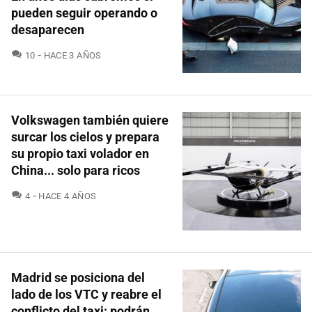
pueden seguir operando o
desaparecen
COMENTARIOS
10
HACE 3 AÑOS
Volkswagen también quiere
surcar los cielos y prepara
su propio taxi volador en
China... solo para ricos
COMENTARIOS
4
HACE 4 AÑOS
Madrid se posiciona del
lado de los VTC y reabre el
conflicto del taxi: podrán