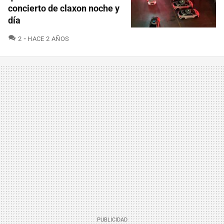
concierto de claxon noche y
día
COMENTARIOS
2
HACE 2 AÑOS