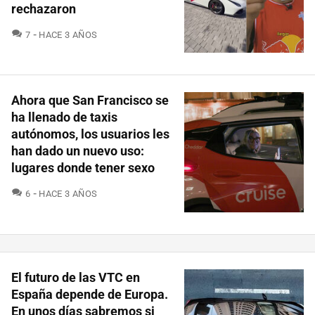
rechazaron
COMENTARIOS
7
HACE 3 AÑOS
Ahora que San Francisco se
ha llenado de taxis
autónomos, los usuarios les
han dado un nuevo uso:
lugares donde tener sexo
COMENTARIOS
6
HACE 3 AÑOS
El futuro de las VTC en
España depende de Europa.
En unos días sabremos si