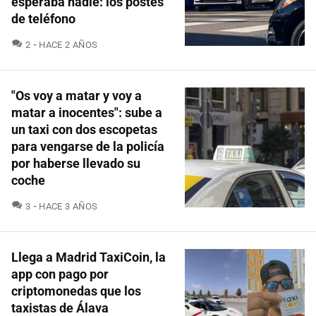
esperaba nadie: los postes
de teléfono
COMENTARIOS
2
HACE 2 AÑOS
"Os voy a matar y voy a
matar a inocentes": sube a
un taxi con dos escopetas
para vengarse de la policía
por haberse llevado su
coche
COMENTARIOS
3
HACE 3 AÑOS
Llega a Madrid TaxiCoin, la
app con pago por
criptomonedas que los
taxistas de Álava