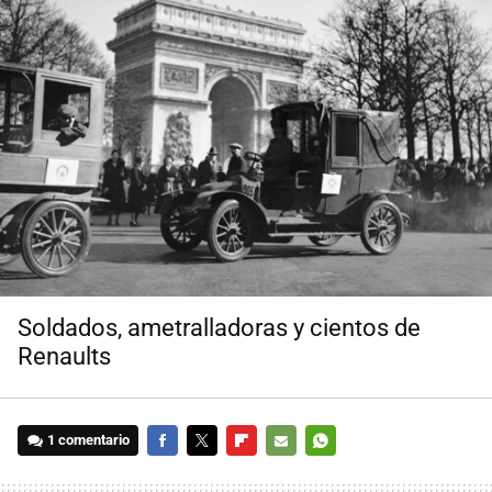
Soldados, ametralladoras y cientos de
Renaults
1 comentario
FACEBOOK
TWITTER
FLIPBOARD
E-
WHATSAPP