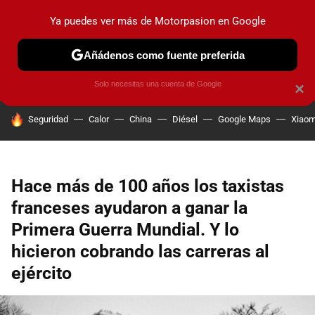
Ya puedes ver más de Motorpasion en Google
PRUEBAS
COCHES ELÉCTRICOS
OBSERVATORIO
F1
Añádenos como fuente preferida
Solo necesitas una cuenta de Google
×
HOY SE HABLA DE
Seguridad
Calor
China
Diésel
Google Maps
Xiaom
Hace más de 100 años los taxistas
franceses ayudaron a ganar la
Primera Guerra Mundial. Y lo
hicieron cobrando las carreras al
ejército