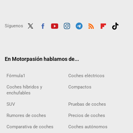
Síguenos
Twit
Fac
Yout
Inst
Tele
RSS
Flip
Tikt
ter
ebo
ube
agra
gra
boar
ok
ok
m
m
d
En Motorpasión hablamos de...
Fórmula1
Coches eléctricos
Coches híbridos y
Compactos
enchufables
SUV
Pruebas de coches
Rumores de coches
Precios de coches
Comparativa de coches
Coches autónomos