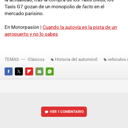
Taxis G7 gozan de un monopolio
de facto
en el
mercado parisino.
En Motorpasión |
Cuando la autovía es la pista de un
aeropuerto y no lo sabes
TEMAS
Clásicos
Historia del automóvil
vehículos 
FACEBOOK
TWITTER
FLIPBOARD
E-
WHATSAPP
MAIL
VER
1 COMENTARIO