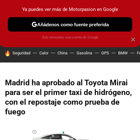
Ya puedes ver más de Motorpasion en Google
PRUEBAS
COCHES ELÉCTRICOS
OBSERVATORIO
F1
Añádenos como fuente preferida
Solo necesitas una cuenta de Google
×
HOY SE HABLA DE
Seguridad
Calor
China
Gasolina
GPS
BMW
F
Madrid ha aprobado al Toyota Mirai
para ser el primer taxi de hidrógeno,
con el repostaje como prueba de
fuego