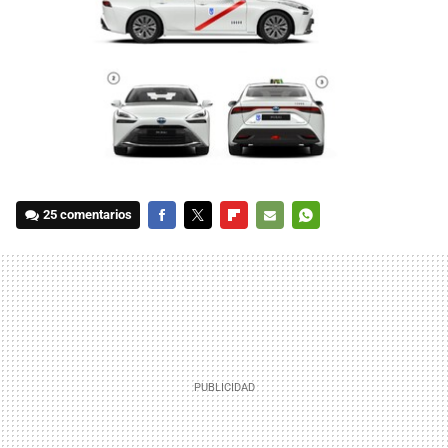
25 comentarios
FACEBOOK
TWITTER
FLIPBOARD
E-
WHATSAPP
MAIL