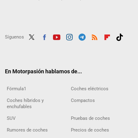
Síguenos
Twit
Fac
Yout
Inst
Tele
RSS
Flip
Tikt
ter
ebo
ube
agra
gra
boar
ok
ok
m
m
d
En Motorpasión hablamos de...
Fórmula1
Coches eléctricos
Coches híbridos y
Compactos
enchufables
SUV
Pruebas de coches
Rumores de coches
Precios de coches