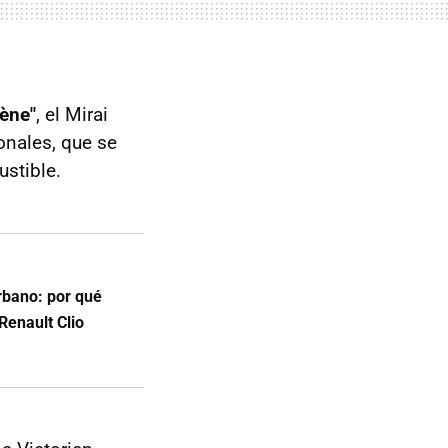
gène"
, el Mirai
onales, que se
ustible.
rbano: por qué
enault Clio