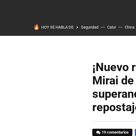
HOY SE HABLA DE
Seguridad
Calor
China
¡Nuevo r
Mirai de
superand
repostaj
19 comentarios