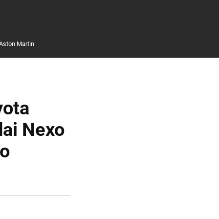
Aston Martin
yota
dai Nexo
lo