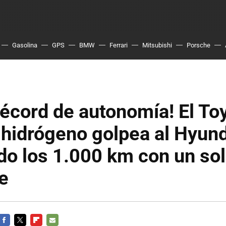
Gasolina
GPS
BMW
Ferrari
Mitsubishi
Porsche
écord de autonomía! El To
 hidrógeno golpea al Hyun
o los 1.000 km con un so
e