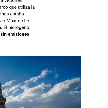
a Victorien
rco que utiliza la
sonas estaba
aban Maxime Le
a. El hidrógeno
 sin emisiones