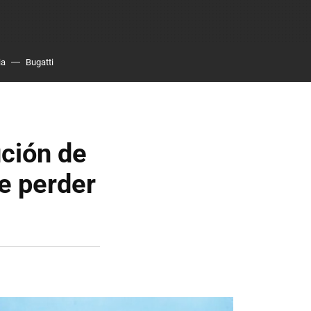
ia
Bugatti
ución de
e perder