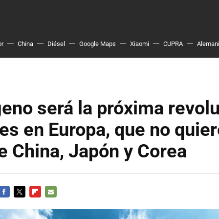
or
China
Diésel
Google Maps
Xiaomi
CUPRA
Aleman
geno será la próxima revol
es en Europa, que no quier
de China, Japón y Corea
FACEBOOK
TWITTER
FLIPBOARD
E-
MAIL