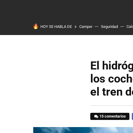
HOY SE HABLA DE
Camper
Seguridad
Cal
El hidró
los coch
el tren 
15 comentarios