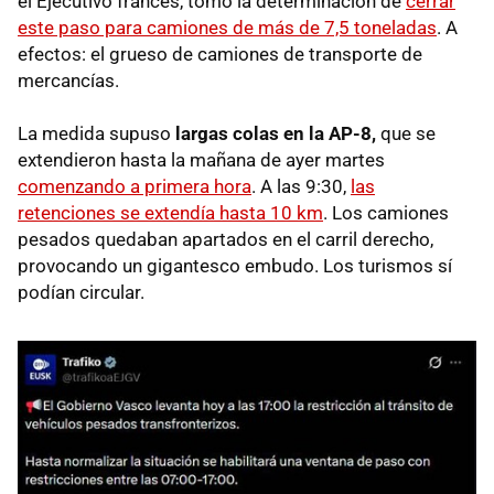
el Ejecutivo francés, tomó la determinación de
cerrar
este paso para camiones de más de 7,5 toneladas
. A
efectos: el grueso de camiones de transporte de
mercancías.
La medida supuso
largas colas en la AP-
8,
que se
extendieron hasta la mañana de ayer martes
comenzando a primera hora
. A las 9:30,
las
retenciones se extendía hasta 10 km
. Los camiones
pesados quedaban apartados en el carril derecho,
provocando un gigantesco embudo. Los turismos sí
podían circular.