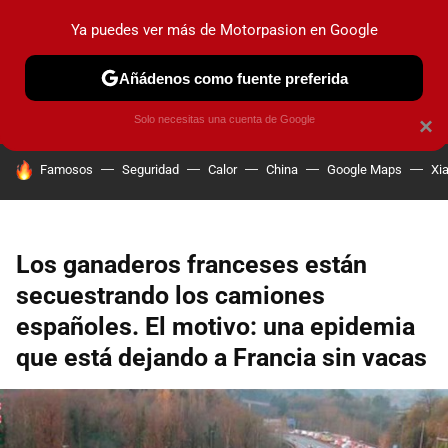
Ya puedes ver más de Motorpasion en Google
PRUEBAS
COCHES ELÉCTRICOS
OBSERVATORIO
F1
Añádenos como fuente preferida
Solo necesitas una cuenta de Google
×
HOY SE HABLA DE
Famosos
Seguridad
Calor
China
Google Maps
Xi
Los ganaderos franceses están
secuestrando los camiones
españoles. El motivo: una epidemia
que está dejando a Francia sin vacas