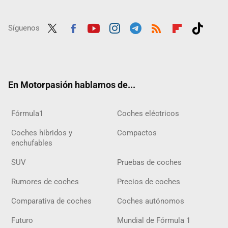
Síguenos
Twit
Fac
Yout
Inst
Tele
RSS
Flip
Tikt
ter
ebo
ube
agra
gra
boar
ok
ok
m
m
d
En Motorpasión hablamos de...
Fórmula1
Coches eléctricos
Coches híbridos y
Compactos
enchufables
SUV
Pruebas de coches
Rumores de coches
Precios de coches
Comparativa de coches
Coches autónomos
Futuro
Mundial de Fórmula 1