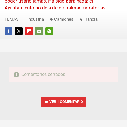
poder usarlo jamás. Ha sido para nada: el
Ayuntamiento no deja de empalmar moratorias
TEMAS
Industria
Camiones
Francia
FACEBOOK
TWITTER
FLIPBOARD
E-
WHATSAPP
MAIL
Comentarios cerrados
VER
1 COMENTARIO