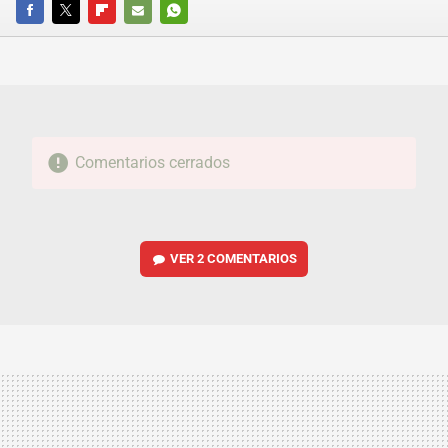
FACEBOOK
TWITTER
FLIPBOARD
E-
WHATSAPP
MAIL
Comentarios cerrados
VER
2 COMENTARIOS