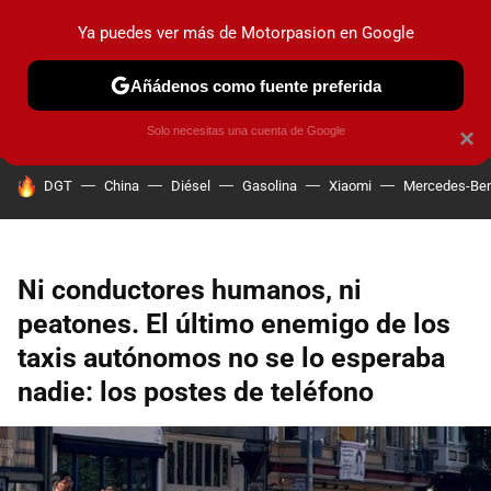
Ya puedes ver más de Motorpasion en Google
PRUEBAS
COCHES ELÉCTRICOS
OBSERVATORIO
F1
Añádenos como fuente preferida
Solo necesitas una cuenta de Google
×
HOY SE HABLA DE
DGT
China
Diésel
Gasolina
Xiaomi
Mercedes-Be
Ni conductores humanos, ni
peatones. El último enemigo de los
taxis autónomos no se lo esperaba
nadie: los postes de teléfono