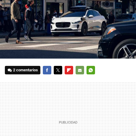
2 comentarios
FACEBOOK
TWITTER
FLIPBOARD
E-
WHATSAPP
MAIL