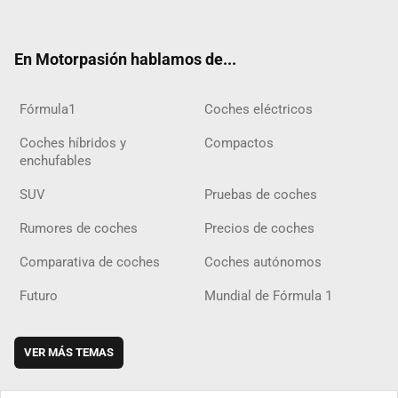
ter
ebo
ube
agra
gra
boar
ok
ok
m
m
d
En Motorpasión hablamos de...
Fórmula1
Coches eléctricos
Coches híbridos y
Compactos
enchufables
SUV
Pruebas de coches
Rumores de coches
Precios de coches
Comparativa de coches
Coches autónomos
Futuro
Mundial de Fórmula 1
VER MÁS TEMAS