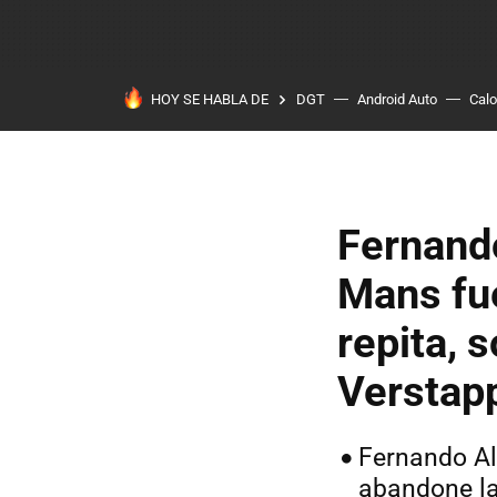
HOY SE HABLA DE
DGT
Android Auto
Calo
Fernando
Mans fue
repita, 
Verstap
Fernando Al
abandone la