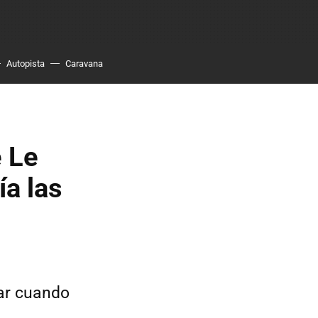
Autopista
Caravana
e Le
ía las
ar cuando