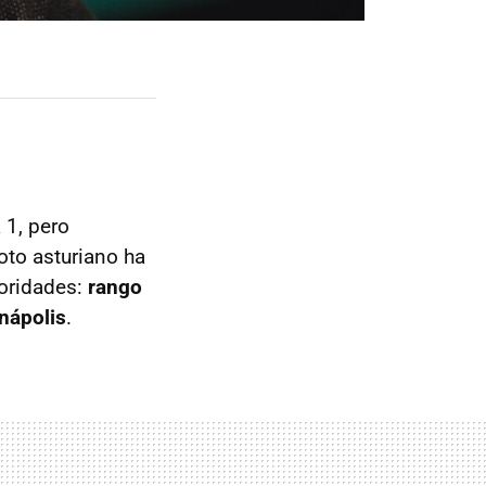
 1, pero
oto asturiano ha
ioridades:
rango
anápolis
.