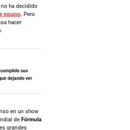
 no ha decidido
de equipo
. Pero
sa hacer
.
 cumplido sus
gue dejando ver
lonso en un show
undial de
Fórmula
res grandes