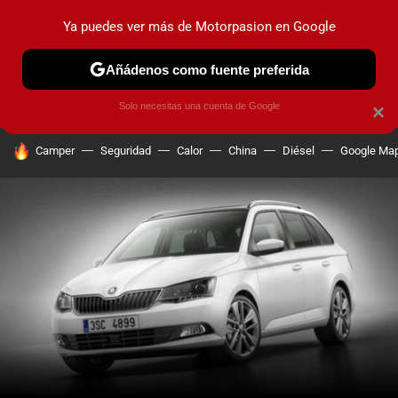
Ya puedes ver más de Motorpasion en Google
PRUEBAS
COCHES ELÉCTRICOS
OBSERVATORIO
F1
Añádenos como fuente preferida
Solo necesitas una cuenta de Google
×
HOY SE HABLA DE
Camper
Seguridad
Calor
China
Diésel
Google Ma