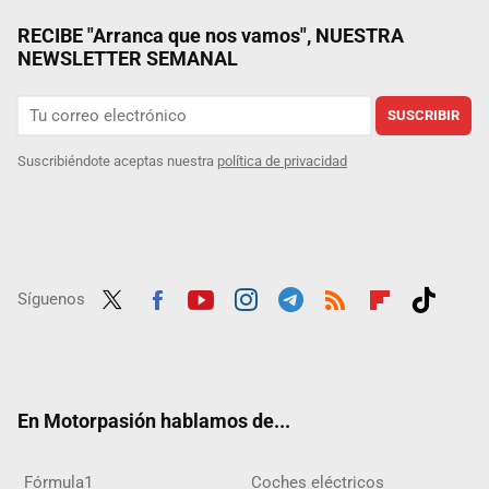
RECIBE "Arranca que nos vamos", NUESTRA
NEWSLETTER SEMANAL
SUSCRIBIR
Suscribiéndote aceptas nuestra
política de privacidad
Síguenos
Twit
Fac
Yout
Inst
Tele
RSS
Flip
Tikt
ter
ebo
ube
agra
gra
boar
ok
ok
m
m
d
En Motorpasión hablamos de...
Fórmula1
Coches eléctricos