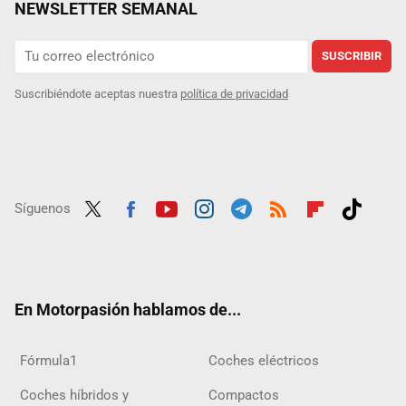
NEWSLETTER SEMANAL
SUSCRIBIR
Suscribiéndote aceptas nuestra
política de privacidad
Síguenos
Twit
Fac
Yout
Inst
Tele
RSS
Flip
Tikt
ter
ebo
ube
agra
gra
boar
ok
ok
m
m
d
En Motorpasión hablamos de...
Fórmula1
Coches eléctricos
Coches híbridos y
Compactos