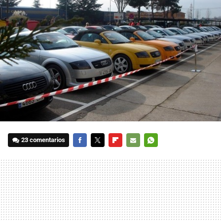
23 comentarios
FACEBOOK
TWITTER
FLIPBOARD
E-
WHATSAPP
MAIL