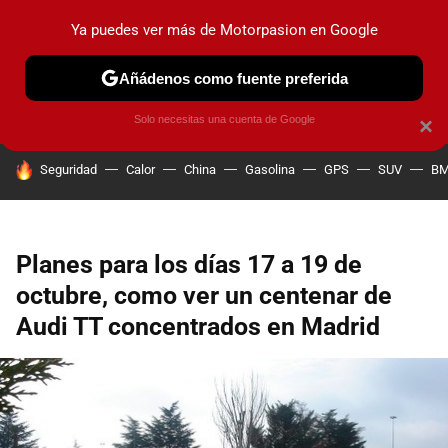
Ya puedes ver más de Motorpasion en Google
PRUEBAS
COCHES ELÉCTRICOS
OBSERVATORIO
F1
Añádenos como fuente preferida
Solo necesitas una cuenta de Google
×
HOY SE HABLA DE
Seguridad
Calor
China
Gasolina
GPS
SUV
B
Planes para los días 17 a 19 de
octubre, como ver un centenar de
Audi TT concentrados en Madrid