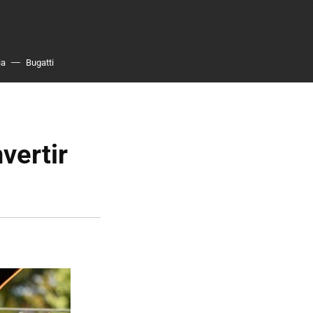
ia
Bugatti
vertir