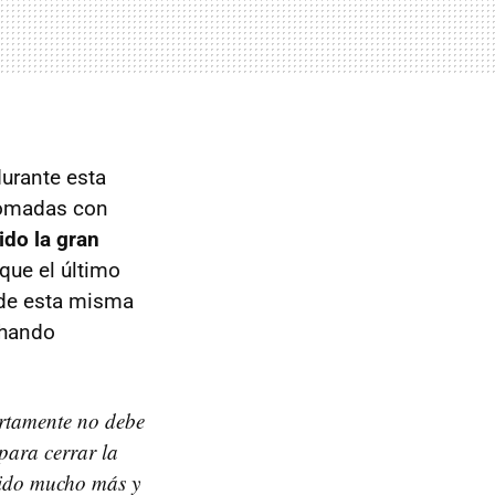
urante esta
tomadas con
ido la gran
 que el último
sde esta misma
chando
ertamente no debe
para cerrar la
tido mucho más y