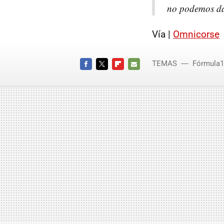
no podemos dar
Vía |
Omnicorse
TEMAS
Fórmula1
FACEBOOK
TWITTER
FLIPBOARD
E-
MAIL