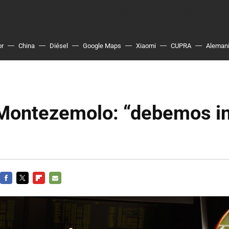
or
China
Diésel
Google Maps
Xiaomi
CUPRA
Aleman
 Montezemolo: “debemos in
FACEBOOK
TWITTER
FLIPBOARD
E-
MAIL