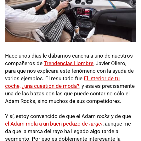
Hace unos días le dábamos cancha a uno de nuestros
compañeros de
Trendencias Hombre
, Javier Ollero,
para que nos explicara este fenómeno con la ayuda de
varios ejemplos. El resultado fue
El interior de tu
coche, ¿una cuestión de moda?
, y esa es precisamente
una de las bazas con las que puede contar no sólo el
Adam Rocks, sino muchos de sus competidores.
Y sí, estoy convencido de que el Adam
rocks
y de que
el Adam mola a un buen pedazo de
target
, aunque me
da que la marca del rayo ha llegado algo tarde al
segmento. Por eso es doblemente interesante la