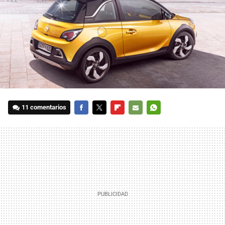
11 comentarios
FACEBOOK
TWITTER
FLIPBOARD
E-
WHATSAPP
MAIL