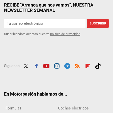
RECIBE "Arranca que nos vamos", NUESTRA
NEWSLETTER SEMANAL
SUSCRIBIR
Suscribiéndote aceptas nuestra
política de privacidad
Síguenos
Twit
Fac
Yout
Inst
Tele
RSS
Flip
Tikt
ter
ebo
ube
agra
gra
boar
ok
ok
m
m
d
En Motorpasión hablamos de...
Fórmula1
Coches eléctricos