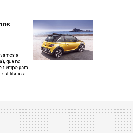
mos
s vamos a
a), que no
go tiempo para
utilitario al