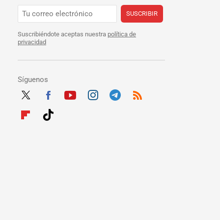
SUSCRIBIR
Suscribiéndote aceptas nuestra
política de
privacidad
Síguenos
Twit
Fac
Yout
Inst
Tele
RSS
ter
ebo
ube
agra
gra
Flip
Tikt
ok
m
m
boar
ok
d