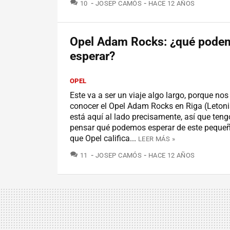
COMENTARIOS
10
JOSEP CAMÓS
HACE 12 AÑOS
Opel Adam Rocks: ¿qué pode
esperar?
OPEL
Este va a ser un viaje algo largo, porque no
conocer el Opel Adam Rocks en Riga (Letoni
está aquí al lado precisamente, así que ten
pensar qué podemos esperar de este pequeño 
que Opel califica...
LEER MÁS »
COMENTARIOS
11
JOSEP CAMÓS
HACE 12 AÑOS