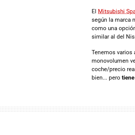
El
Mitsubishi Spa
según la marca n
como una opción 
similar al del N
Tenemos varios a
monovolumen ven
coche/precio rea
bien... pero
tiene