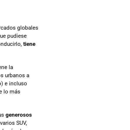
rcados globales
que pudiese
onducirlo,
tiene
ene la
os urbanos a
) e incluso
te lo más
Sus
generosos
varios SUV,