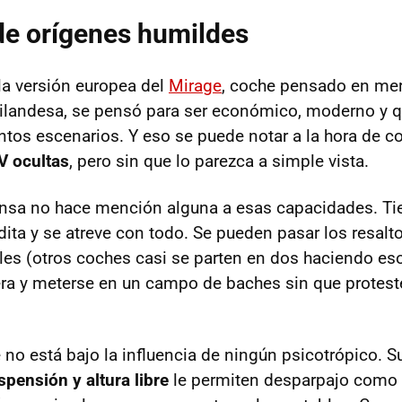
de orígenes humildes
 la versión europea del
Mirage
, coche pensado en me
ailandesa, se pensó para ser económico, moderno y 
intos escenarios. Y eso se puede notar a la hora de c
V ocultas
, pero sin que lo parezca a simple vista.
ensa no hace mención alguna a esas capacidades. Ti
ita y se atreve con todo. Se pueden pasar los resalt
les (otros coches casi se parten en dos haciendo eso
tera y meterse en un campo de baches sin que protes
e no está bajo la influencia de ningún psicotrópico. 
spensión y altura libre
le permiten desparpajo como 