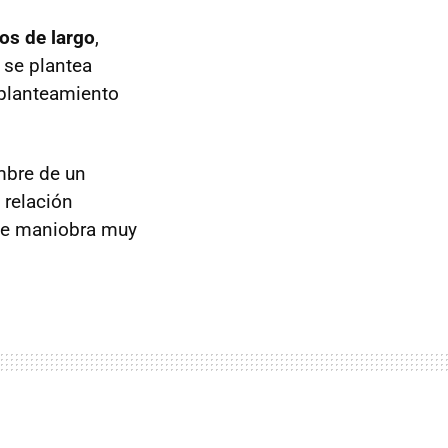
os de largo
,
 se plantea
 planteamiento
mbre de un
 relación
que maniobra muy