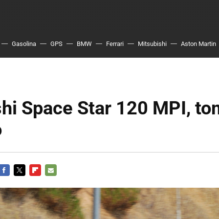
Gasolina
GPS
BMW
Ferrari
Mitsubishi
Aston Martin
hi Space Star 120 MPI, to
o
FACEBOOK
TWITTER
FLIPBOARD
E-
MAIL