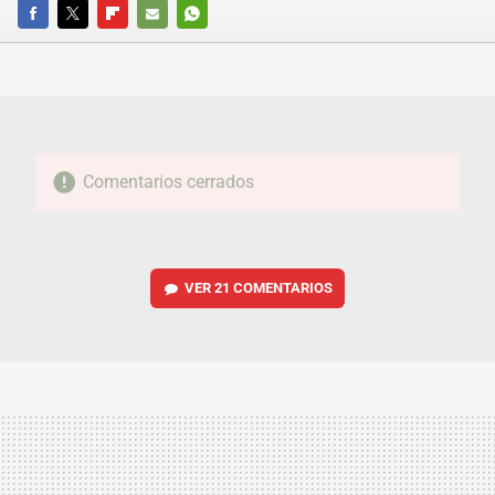
FACEBOOK
TWITTER
FLIPBOARD
E-
WHATSAPP
MAIL
Comentarios cerrados
VER
21 COMENTARIOS