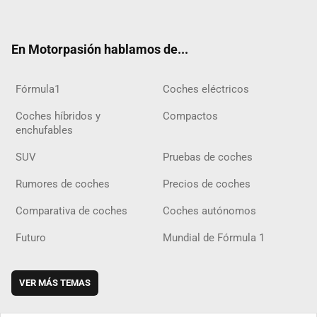
ter
ebo
ube
agra
gra
boar
ok
ok
m
m
d
En Motorpasión hablamos de...
Fórmula1
Coches eléctricos
Coches híbridos y
Compactos
enchufables
SUV
Pruebas de coches
Rumores de coches
Precios de coches
Comparativa de coches
Coches autónomos
Futuro
Mundial de Fórmula 1
VER MÁS TEMAS