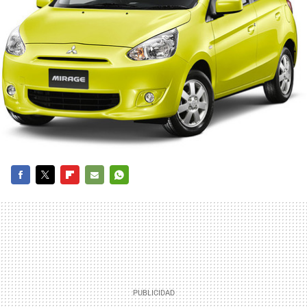
FACEBOOK
TWITTER
FLIPBOARD
E-
WHATSAPP
MAIL