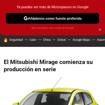
Ya puedes ver más de Motorpasion en Google
PRUEBAS
COCHES ELÉCTRICOS
OBSERVATORIO
F1
Añádenos como fuente preferida
Solo necesitas una cuenta de Google
×
HOY SE HABLA DE
Seguridad
Calor
China
Diésel
Google Maps
Xiaom
El Mitsubishi Mirage comienza su
producción en serie